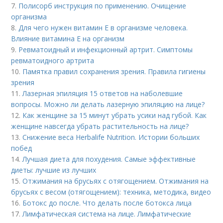
7.
Полисорб инструкция по применению. Очищение
организма
8.
Для чего нужен витамин Е в организме человека.
Влияние витамина E на организм
9.
Ревматоидный и инфекционный артрит. Симптомы
ревматоидного артрита
10.
Памятка правил сохранения зрения. Правила гигиены
зрения
11.
Лазерная эпиляция 15 ответов на наболевшие
вопросы. Можно ли делать лазерную эпиляцию на лице?
12.
Как женщине за 15 минут убрать усики над губой. Как
женщине навсегда убрать растительность на лице?
13.
Снижение веса Herbalife Nutrition. Истории больших
побед
14.
Лучшая диета для похудения. Самые эффективные
диеты: лучшие из лучших
15.
Отжимания на брусьях с отягощением. Отжимания на
брусьях с весом (отягощением): техника, методика, видео
16.
Ботокс до после. Что делать после ботокса лица
17.
Лимфатическая система на лице. Лимфатические