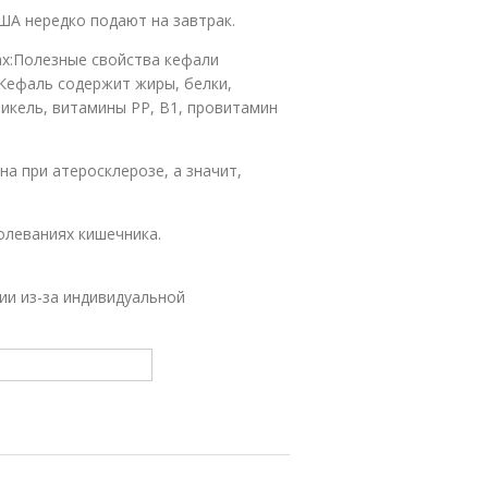
ША нередко подают на завтрак.
х:Полезные свойства кефали
 Кефаль содержит жиры, белки,
никель, витамины РР, В1, провитамин
на при атеросклерозе, а значит,
олеваниях кишечника.
ии из-за индивидуальной