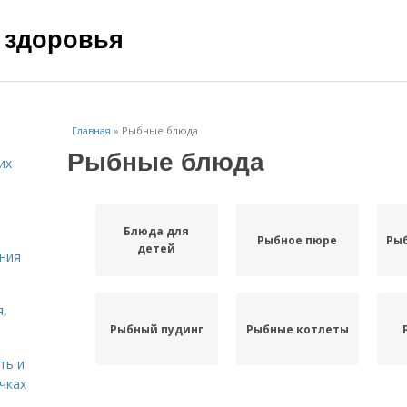
 здоровья
Главная
»
Рыбные блюда
Рыбные блюда
их
Блюда для
Рыбное пюре
Ры
детей
ния
я,
Рыбный пудинг
Рыбные котлеты
ть и
чках