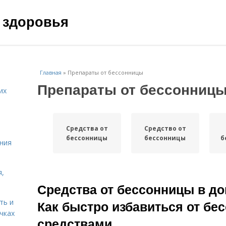
 здоровья
Главная
»
Препараты от бессонницы
Препараты от бессонниц
их
Средства от
Средство от
бессонницы
бессонницы
б
ния
я,
Средства от бессонницы в д
ть и
Как быстро избавиться от б
чках
средствами