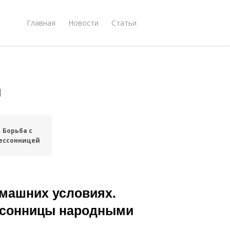
Главная
Новости
Статьи
ы
Борьба с
ессонницей
омашних условиях.
ессонницы народными