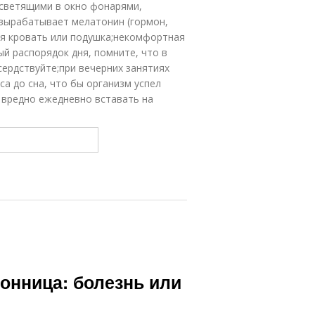
 светящими в окно фонарями,
 вырабатывает мелатонин (гормон,
ая кровать или подушка;некомфортная
 распорядок дня, помните, что в
еусердствуйте;при вечерних занятиях
са до сна, что бы организм успел
ь вредно ежедневно вставать на
онница: болезнь или