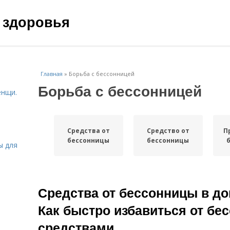
 здоровья
Главная
»
Борьба с бессонницей
Борьба с бессонницей
енщи.
Средства от
Средство от
П
бессонницы
бессонницы
ы для
Средства от бессонницы в д
Как быстро избавиться от б
средствами