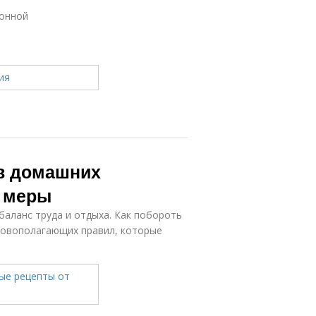
монной
 в домашних
е меры
баланс труда и отдыха. Как побороть
сновополагающих правил, которые