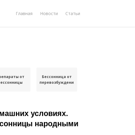
Главная
Новости
Статьи
репараты от
Бессонница от
бессонницы
перевозбуждения
омашних условиях.
ессонницы народными