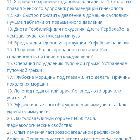
11.
8 правил сохранения здоровья влагалища. 10 золотых
правил женского здоровья: рекомендации гинеколога
12.
Как быстро понизить давление в домашних условиях.
Лучшие таблетки от повышенного давления
13.
Диета Гербалайф для похудения. Диета Гербалайф: в
чем заключается, плюсы и минусы
14.
Вредная для здоровья продукция. Кофейные напитки
15.
10 правил сбалансированного питания. Как
спланировать питание на каждый день?
16.
Операция по удалению пупочной грыжи. Устранение
пупочной грыжи
17.
Глубокие морщины под глазами, что делать. Причины
появления морщин
18.
Логопед педагог или врач. Логопед - это врач или
учитель?
19.
Эффективные способы укрепления иммунитета. Как
укрепить иммунитет
20.
Лактулоза+Лигнин сорбент №50 табл.
Фармакологические свойства:
21.
Опыт лечения гастроэзофагеальной рефлюксной
болезни. Терапевтические аспекты гастроэзофагеальной