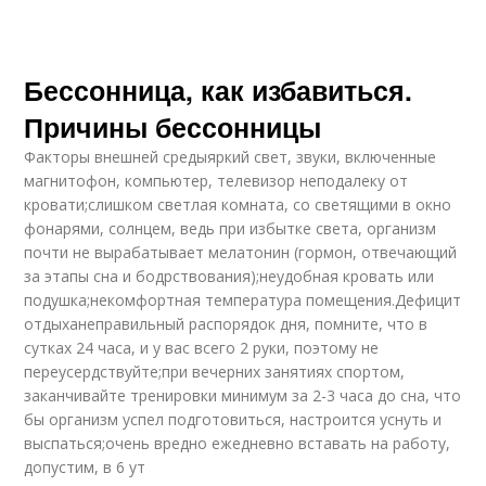
Бессонница, как избавиться.
Причины бессонницы
Факторы внешней средыяркий свет, звуки, включенные
магнитофон, компьютер, телевизор неподалеку от
кровати;слишком светлая комната, со светящими в окно
фонарями, солнцем, ведь при избытке света, организм
почти не вырабатывает мелатонин (гормон, отвечающий
за этапы сна и бодрствования);неудобная кровать или
подушка;некомфортная температура помещения.Дефицит
отдыханеправильный распорядок дня, помните, что в
сутках 24 часа, и у вас всего 2 руки, поэтому не
переусердствуйте;при вечерних занятиях спортом,
заканчивайте тренировки минимум за 2-3 часа до сна, что
бы организм успел подготовиться, настроится уснуть и
выспаться;очень вредно ежедневно вставать на работу,
допустим, в 6 ут