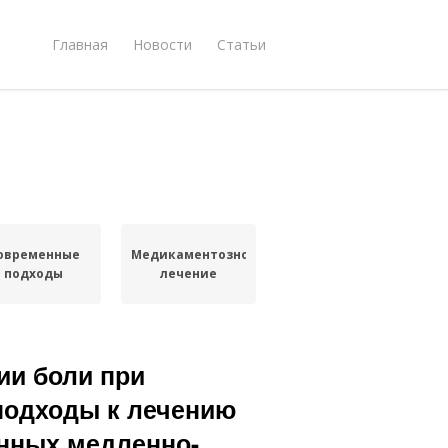
Главная
Новости
Статьи
овременные
Медикаментозное
подходы
лечение
ии боли при
подходы к лечению
онных медленно-