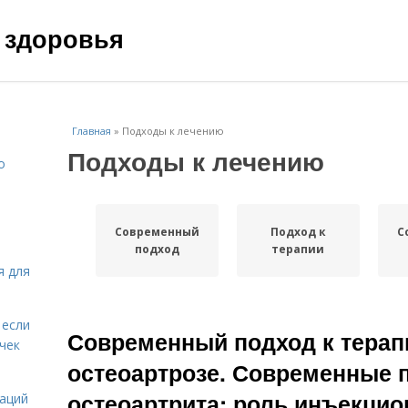
 здоровья
Главная
»
Подходы к лечению
Подходы к лечению
о
Современный
Подход к
С
подход
терапии
я для
 если
Современный подход к терап
чек
остеоартрозе. Современные 
остеоартрита: роль инъекци
даций