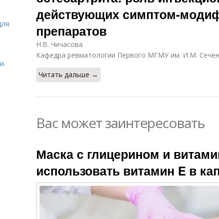
действующих симптом-моди
для
препаратов
Н.В. Чичасова
Кафедра ревматологии Первого МГМУ им. И.М. Сече
и.
Читать дальше →
Вас может заинтересовать
Маска с глицерином и витами
использовать витамин E в ка