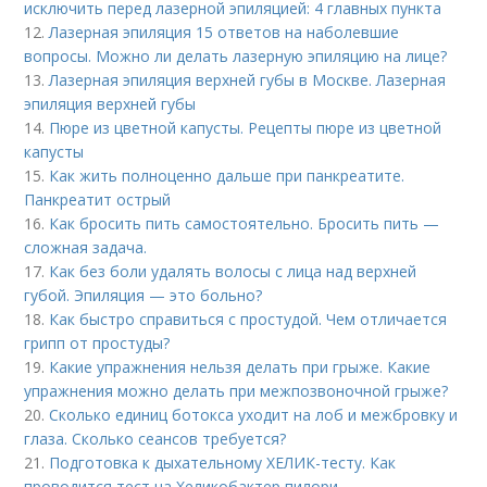
исключить перед лазерной эпиляцией: 4 главных пункта
12.
Лазерная эпиляция 15 ответов на наболевшие
вопросы. Можно ли делать лазерную эпиляцию на лице?
13.
Лазерная эпиляция верхней губы в Москве. Лазерная
эпиляция верхней губы
14.
Пюре из цветной капусты. Рецепты пюре из цветной
капусты
15.
Как жить полноценно дальше при панкреатите.
Панкреатит острый
16.
Как бросить пить самостоятельно. Бросить пить —
сложная задача.
17.
Как без боли удалять волосы с лица над верхней
губой. Эпиляция — это больно?
18.
Как быстро справиться с простудой. Чем отличается
грипп от простуды?
19.
Какие упражнения нельзя делать при грыже. Какие
упражнения можно делать при межпозвоночной грыже?
20.
Сколько единиц ботокса уходит на лоб и межбровку и
глаза. Сколько сеансов требуется?
21.
Подготовка к дыхательному ХЕЛИК-тесту. Как
проводится тест на Хеликобактер пилори