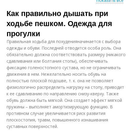
Показать все
Как правильно дышать при
Упражнение при
Ходьба с дыханием
ходьбе
ходьбе пешком. Одежда для
прогулки
Правильная ходьба для похуденияначинается с выбора
одежды и обуви. Последней отводится особа роль. Она
обязательно должна соответствовать размеру (никакого
сдавливания или болтания стопы), обеспечивать
фиксацию голеностопного сустава, но не ограничивать
движения в нем. Нежелательно носить обувь на
полностью плоской подошве, т. к. она не позволяет
физиологично распределить нагрузку на стопу, приводит
к ее сдавливанию по направлению снизу-кверху. Также
обувь должна быть мягкой. Она создает эффект мягкой
пружины – выполняет амортизирующую функцию. В
противном случае увеличивается риск развития
плоскостопия, травм, повышенного изнашивания
суставных поверхностей.