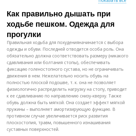
Показать все
Как правильно дышать при
Упражнение при
Ходьба с дыханием
ходьбе
ходьбе пешком. Одежда для
прогулки
Правильная ходьба для похуденияначинается с выбора
одежды и обуви. Последней отводится особа роль. Она
обязательно должна соответствовать размеру (никакого
сдавливания или болтания стопы), обеспечивать
фиксацию голеностопного сустава, но не ограничивать
движения в нем. Нежелательно носить обувь на
полностью плоской подошве, т. к. она не позволяет
физиологично распределить нагрузку на стопу, приводит
к ее сдавливанию по направлению снизу-кверху. Также
обувь должна быть мягкой. Она создает эффект мягкой
пружины – выполняет амортизирующую функцию. В
противном случае увеличивается риск развития
плоскостопия, травм, повышенного изнашивания
суставных поверхностей.