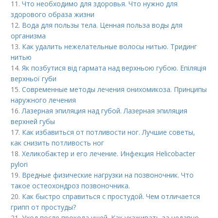
11.
Что необходимо для здоровья. Что нужно для
здорового образа жизни
12.
Вода для пользы тела. Ценная польза воды для
организма
13.
Как удалить нежелательные волосы нитью. Тридинг
нитью
14.
Як позбутися від гармата над верхньою губою. Епіляція
верхньої губи
15.
Современные методы лечения онихомикоза. Принципы
наружного лечения
16.
Лазерная эпиляция над губой. Лазерная эпиляция
верхней губы
17.
Как избавиться от потливости ног. Лучшие советы,
как снизить потливость ног
18.
Хеликобактер и его лечение. Инфекция Helicobacter
pylori
19.
Вредные физические нагрузки на позвоночник. Что
такое остеохондроз позвоночника.
20.
Как быстро справиться с простудой. Чем отличается
грипп от простуды?
21.
Уход после прокола ушей. Как ухаживать за недавно