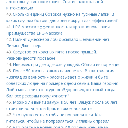
алкогольную интоксикацию. Снятие алкогольной
интоксикации
40.
Сколько единиц ботокса нужно на гусиные лапки. В
каких случаях ботокс для зоны вокруг глаз эффективен?
41.
LPG массаж эффективность и противопоказания.
Преимущества LPG-массажа
42.
Пилинг Джесснера лоб обсыпало шелушений нет.
Пилинг Джесснера
43.
Средство от красных пятен после прыщей.
Разновидности постакне
44.
Ивермек при демодекозе у людей. Общая информация
45.
После 50 жизнь только начинается. Ваша трилогия
«Взгляд из вечности» рассказывает о жизни и быте
советских людей на примере одной семьи. Ваша героиня
Люба могла читать журнал «Здоровье», который тогда
бил все рекорды популярности?
46.
Можно ли выйти замуж в 50 лет. Замуж после 50 лет:
стоит ли вступать в брак в таком возрасте
47.
Что нужно есть, чтобы не поправляться. Как
питаться, чтобы не поправляться: 7 главных правил
48.
Что одеть на новый год 2019 полным женщинам.