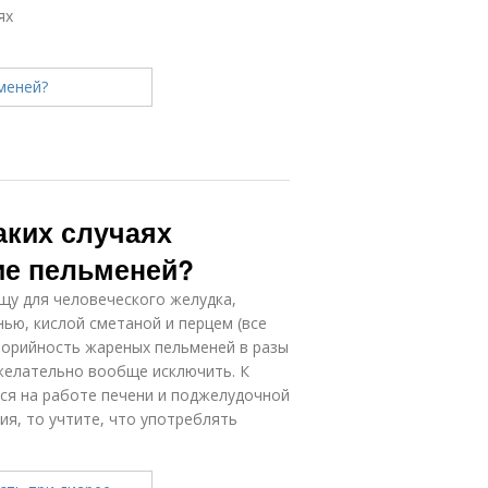
ях
аких случаях
ие пельменей?
у для человеческого желудка,
нью, кислой сметаной и перцем (все
лорийность жареных пельменей в разы
 желательно вообще исключить. К
ся на работе печени и поджелудочной
ия, то учтите, что употреблять