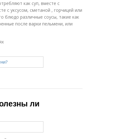
отребляют как суп, вместе с
те с уксусом, сметаной , горчицей или
о блюдо различные соусы, такие как
ренные после варки пельмени, или
ях
Полезны ли