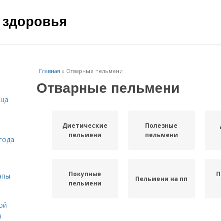
 здоровья
Главная
»
Отварные пельмени
Отварные пельмени
ица
Диетические
Полезные
пельмени
пельмени
года
Покупные
П
апы
Пельмени на пп
пельмени
ой
я