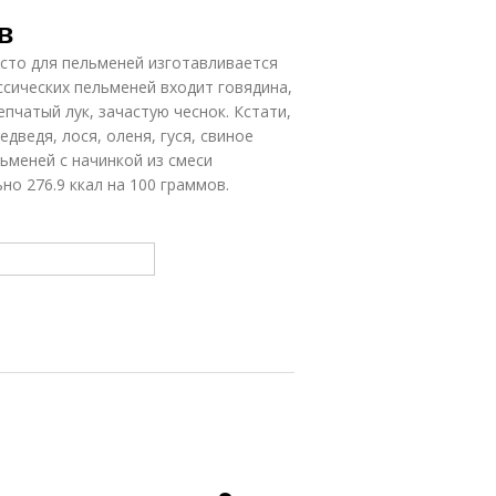
в
есто для пельменей изготавливается
ассических пельменей входит говядина,
епчатый лук, зачастую чеснок. Кстати,
дведя, лося, оленя, гуся, свиное
льменей с начинкой из смеси
о 276.9 ккал на 100 граммов.