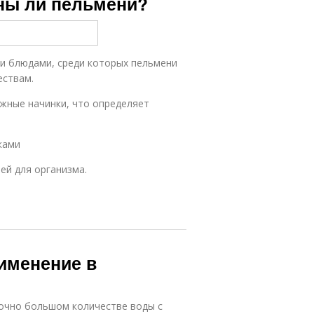
ны ли пельмени?
и блюдами, среди которых пельмени
ествам.
ожные начинки, что определяет
ками
ей для организма.
именение в
очно большом количестве воды с