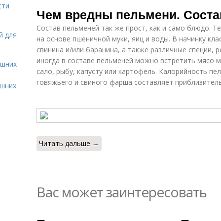
Пельмени при
сти
Чем вредны пельмени. Соста
диете
Состав пельменей так же прост, как и само блюдо. Т
й для
на основе пшеничной муки, яиц и воды. В начинку кл
свинина и/или баранина, а также различные специи, р
иногда в составе пельменей можно встретить мясо ме
ашних
сало, рыбу, капусту или картофель. Калорийность пе
говяжьего и свиного фарша составляет приблизительн
ашних
Читать дальше →
Вас может заинтересовать