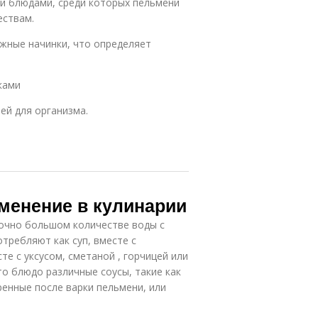
и блюдами, среди которых пельмени
ествам.
ожные начинки, что определяет
ками
ей для организма.
менение в кулинарии
очно большом количестве воды с
отребляют как суп, вместе с
те с уксусом, сметаной , горчицей или
о блюдо различные соусы, такие как
ренные после варки пельмени, или