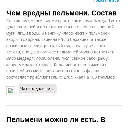
Показать все
Чем вредны пельмени. Состав
Пельмени для
Покупные пельмени
здоровья
Состав пельменей так же прост, как и само блюдо. Тесто
для пельменей изготавливается на основе пшеничной
муки, яиц и воды. В начинку классических пельменей
входит говядина, свинина и/или баранина, а также
Пельмени на пп
Пельмени на пару
различные специи, репчатый лук, зачастую чеснок.
Кстати, иногда в составе пельменей можно встретить
мясо медведя, лося, оленя, гуся, свиное сало, рыбу,
капусту или картофель. Калорийность пельменей с
начинкой из смеси говяжьего и свиного фарша
Пельмени для
Пельменная диета
составляет приблизительно 276.9 ккал на 100 граммов.
похудения
Читать дальше →
Пельмени при
Диета для похудения
похудении
Пельмени можно ли есть. В