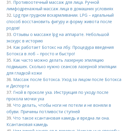
31.
Противоотечный массаж для лица. Ручной
лимфодренажный массаж лица в домашних условиях
32.
Lpg при грудном вскармливании. LPG – идеальный
способ восстановить фигуру и форму живота после
родов!
33.
Отзывы о массаже lpg на аппарате. Небольшой
экскурс в историю
34.
Как работает Ботокс на лбу. Процедура введения
Ботокса в лоб – просто и быстро!
35.
Как часто можно делать лазерную эпиляцию
подмышек. Сколько нужно сеансов лазерной эпиляции
для гладкой кожи
36.
Массаж после Ботокса. Уход за лицом после Ботокса
и Диспорта
37.
Гной в проколе уха. Инструкция по уходу после
прокола мочки уха
38.
Что делать, чтобы ноги не потели и не воняли в
обуви. Причины потливости ступней
39.
Что такое ксантановая камедь и вредна ли она.
Ксантановая камедь
40.
Чем зимой заняться в деревне. Уникальные способы,