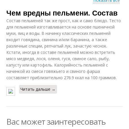
Показать все
Чем вредны пельмени. Состав
Пельмени для
Покупные пельмени
здоровья
Состав пельменей так же прост, как и само блюдо. Тесто
для пельменей изготавливается на основе пшеничной
муки, яиц и воды. В начинку классических пельменей
входит говядина, свинина и/или баранина, а также
Пельмени для
Пельмени на пп
различные специи, репчатый лук, зачастую чеснок.
похудения
Кстати, иногда в составе пельменей можно встретить
мясо медведя, лося, оленя, гуся, свиное сало, рыбу,
капусту или картофель. Калорийность пельменей с
начинкой из смеси говяжьего и свиного фарша
Пельмени при диете
составляет приблизительно 276.9 ккал на 100 граммов.
Читать дальше →
Вас может заинтересовать