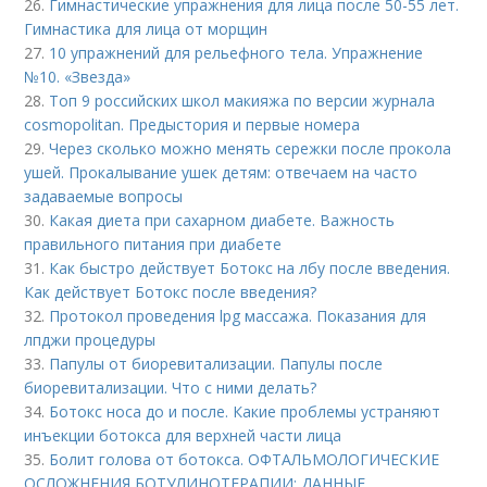
26.
Гимнастические упражнения для лица после 50-55 лет.
Гимнастика для лица от морщин
27.
10 упражнений для рельефного тела. Упражнение
№10. «Звезда»
28.
Топ 9 российских школ макияжа по версии журнала
cosmopolitan. Предыстория и первые номера
29.
Через сколько можно менять сережки после прокола
ушей. Прокалывание ушек детям: отвечаем на часто
задаваемые вопросы
30.
Какая диета при сахарном диабете. Важность
правильного питания при диабете
31.
Как быстро действует Ботокс на лбу после введения.
Как действует Ботокс после введения?
32.
Протокол проведения lpg массажа. Показания для
лпджи процедуры
33.
Папулы от биоревитализации. Папулы после
биоревитализации. Что с ними делать?
34.
Ботокс носа до и после. Какие проблемы устраняют
инъекции ботокса для верхней части лица
35.
Болит голова от ботокса. ОФТАЛЬМОЛОГИЧЕСКИЕ
ОСЛОЖНЕНИЯ БОТУЛИНОТЕРАПИИ: ДАННЫЕ