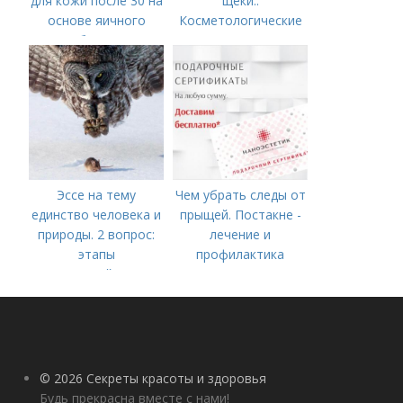
для кожи после 30 на
щеки..
основе яичного
Косметологические
белка
процедуры
Эссе на тему
Чем убрать следы от
единство человека и
прыщей. Постакне -
природы. 2 вопрос:
лечение и
этапы
профилактика
взаимодействия
природного и
социального бытия
человека.
© 2026 Секреты красоты и здоровья
Будь прекрасна вместе с нами!