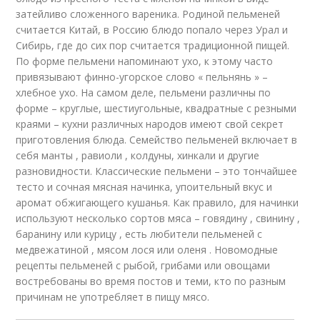
затейливо сложенного вареника. Родиной пельменей
считается Китай, в Россию блюдо попало через Урал и
Сибирь, где до сих пор считается традиционной пищей.
По форме пельмени напоминают ухо, к этому часто
привязывают финно-угорское слово « пельнянь » –
хлебное ухо. На самом деле, пельмени различны по
форме – круглые, шестиугольные, квадратные с резными
краями – кухни различных народов имеют свой секрет
приготовления блюда. Семейство пельменей включает в
себя манты , равиоли , колдуны, хинкали и другие
разновидности. Классические пельмени – это тончайшее
тесто и сочная мясная начинка, упоительный вкус и
аромат обжигающего кушанья. Как правило, для начинки
используют несколько сортов мяса – говядину , свинину ,
баранину или курицу , есть любители пельменей с
медвежатиной , мясом лося или оленя . Новомодные
рецепты пельменей с рыбой, грибами или овощами
востребованы во время постов и теми, кто по разным
причинам не употребляет в пищу мясо.