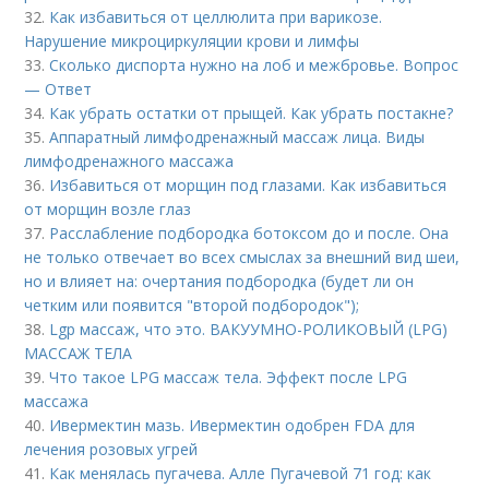
32.
Как избавиться от целлюлита при варикозе.
Нарушение микроциркуляции крови и лимфы
33.
Сколько диспорта нужно на лоб и межбровье. Вопрос
— Ответ
34.
Как убрать остатки от прыщей. Как убрать постакне?
35.
Аппаратный лимфодренажный массаж лица. Виды
лимфодренажного массажа
36.
Избавиться от морщин под глазами. Как избавиться
от морщин возле глаз
37.
Расслабление подбородка ботоксом до и после. Она
не только отвечает во всех смыслах за внешний вид шеи,
но и влияет на: очертания подбородка (будет ли он
четким или появится "второй подбородок");
38.
Lgp массаж, что это. ВАКУУМНО-РОЛИКОВЫЙ (LPG)
МАССАЖ ТЕЛА
39.
Что такое LPG массаж тела. Эффект после LPG
массажа
40.
Ивермектин мазь. Ивермектин одобрен FDA для
лечения розовых угрей
41.
Как менялась пугачева. Алле Пугачевой 71 год: как