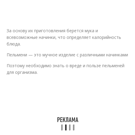
Пельмени в
Пельмени в
домашних условиях
кулинарии
За основу их приготовления берется мука и
всевозможные начинки, что определяет калорийность
Пельмени при
Домашние манты
блюда.
гастрите
Пельмени — это мучное изделие с различными начинками
Поэтому необходимо знать о вреде и пользе пельменей
Пельмени при
Пельмени на
для организма.
правильном питании
упаковке
Польза от пельменей