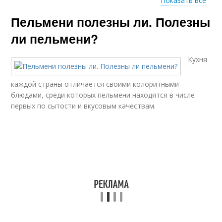
Показать все
Пельмени полезны ли. Полезны
Полезные пельмени
Отварные пельмени
ли пельмени?
Кухня
Пельмени для
Покупные пельмени
здоровья
каждой страны отличается своими колоритными
блюдами, среди которых пельмени находятся в числе
первых по сытости и вкусовым качествам.
Пельмени на пп
Пельмени на пару
Пельмени для
Пельмени при диете
похудения