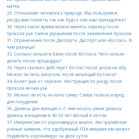
матки
29.
Отношение человека к природе. Мы пользуемся
ресурсами планеты так как будто они нам принадлежат
30.
Через какое время можно менять сережку после
прокола уха. Смена украшения после заживления прокола
31.
Ограничения после Диспорта. Диспорт или «ботокс». В
чем разница?
32.
Сколько нельзя в баню после ботокса. Чего нельзя
делать после процедуры?
33.
Через сколько действует ботокс после укола на лбу.
Можно ли пить алкоголь после инъекций Ботокса?
34.
Болят уши от сережек. Инструкция по уходу после
прокола мочки уха
35.
Можно ли есть на ночь сливу. Слива: польза и вред
для похудения
36.
Джинсы для женщин з. С чем носить узкие джинсы
джинсы женщинам в 40-50 лет весной и летом
37.
Ивермектин от коронавируса аналог. Австралийские
учёные заявили, что одобренный FDA ивермектин может
подавлять коронавирус за двое суток