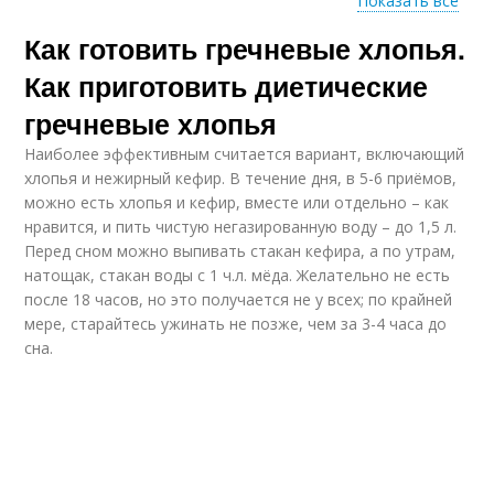
Показать все
Как готовить гречневые хлопья.
Безглютеновая мука
Универсальная мука
Как приготовить диетические
гречневые хлопья
Наиболее эффективным считается вариант, включающий
Глютен в сортах
Мука без глютена
хлопья и нежирный кефир. В течение дня, в 5-6 приёмов,
можно есть хлопья и кефир, вместе или отдельно – как
нравится, и пить чистую негазированную воду – до 1,5 л.
Перед сном можно выпивать стакан кефира, а по утрам,
натощак, стакан воды с 1 ч.л. мёда. Желательно не есть
Гарнец без глютена
Глютен в овсянке
после 18 часов, но это получается не у всех; по крайней
мере, старайтесь ужинать не позже, чем за 3-4 часа до
сна.