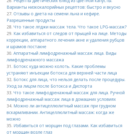
26.
Рецепты диетических блюд из цветной капусты.
Варианты низкокалорийных рецептов: быстро и вкусно
27.
Отзывы о диета на семени льна и кефире.
Разрешенные продукты
28.
Что такое лпджи массаж тела. Что такое LPG-массаж?
29.
Как избавиться от следов от прыщей на лице. Методы
коррекции, аппаратного лечения акне и удаления рубцов
и шрамов постакне
30.
Аппаратный лимфодренажный массаж лица. Виды
лимфодренажного массажа
31.
Ботокс куда можно колоть. Какие проблемы
устраняют инъекции ботокса для верхней части лица
32.
Ботокс для лица, что нельзя делать после процедуры.
Уход за лицом после Ботокса и Диспорта
33.
Что такое лимфодренажный массаж для лица. Ручной
лимфодренажный массаж лица в домашних условиях
34.
Можно ли антицеллюлитный массаж при грудном
вскармливании. Антицеллюлитный массаж: когда же
можно
35.
Избавиться от морщин под глазами. Как избавиться
от морщин возле глаз