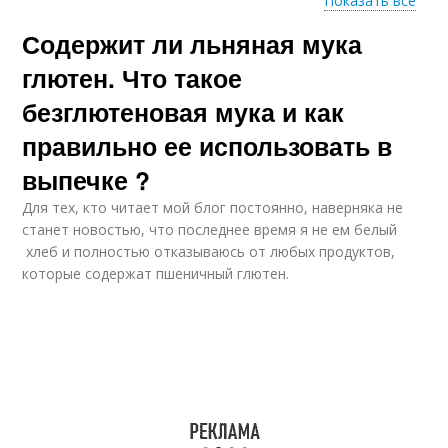
Показать все
Содержит ли льняная мука
Глютен в сортах
Гарнец без глютена
глютен. Что такое
безглютеновая мука и как
правильно ее использовать в
Глютен в овсянке
выпечке ?
Для тех, кто читает мой блог постоянно, наверняка не
станет новостью, что последнее время я не ем белый
хлеб и полностью отказываюсь от любых продуктов,
которые содержат пшеничный глютен.