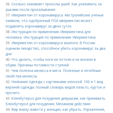
36.
Сколько заживают проколы ушей. Как ухаживать за
ушками после прокалывания
37.
Ивермектин от коронавируса. Австралийские учёные
заявили, что одобренный FDA ивермектин может
подавлять коронавирус за двое суток
38.
Инструкция по применению Ивермектина для
человека. Инструкция по применению Ивермектина
39.
Ивермектин от коронавируса аналоги. В России
оценили лекарство, способное убить коронавирус за два
дня
40.
Что делать, чтобы ноги не потели и не воняли в
обуви. Причины потливости ступней
41.
Чем полезна мелисса и мята. Полезные и лечебные
свойства мелиссы
42.
Названия одежды с картинками женской. 100 и 1 вид
верхней одежды: полный словарь видов пальто, курток и
прочего
43.
Кленбутерол для похудения девушкам, как принимать.
Кленбутерол для похудения. Механизм действия
44.
Жир внизу живота у женщин, как убрать. Упражнения,