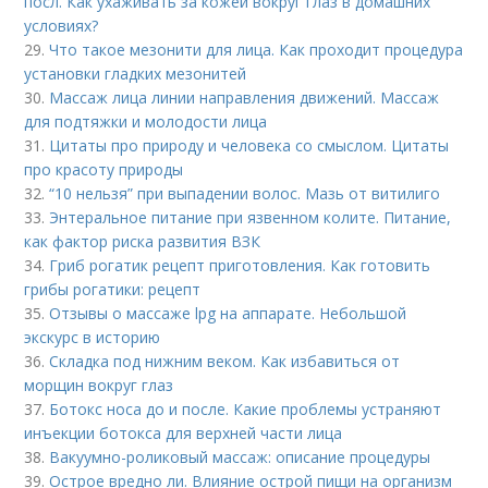
посл. Как ухаживать за кожей вокруг глаз в домашних
условиях?
29.
Что такое мезонити для лица. Как проходит процедура
установки гладких мезонитей
30.
Массаж лица линии направления движений. Массаж
для подтяжки и молодости лица
31.
Цитаты про природу и человека со смыслом. Цитаты
про красоту природы
32.
“10 нельзя” при выпадении волос. Мазь от витилиго
33.
Энтеральное питание при язвенном колите. Питание,
как фактор риска развития ВЗК
34.
Гриб рогатик рецепт приготовления. Как готовить
грибы рогатики: рецепт
35.
Отзывы о массаже lpg на аппарате. Небольшой
экскурс в историю
36.
Складка под нижним веком. Как избавиться от
морщин вокруг глаз
37.
Ботокс носа до и после. Какие проблемы устраняют
инъекции ботокса для верхней части лица
38.
Вакуумно-роликовый массаж: описание процедуры
39.
Острое вредно ли. Влияние острой пищи на организм