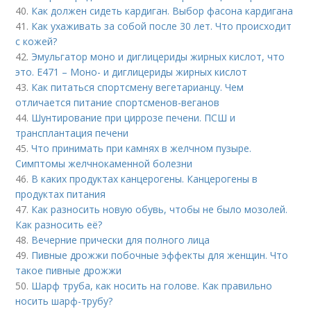
40.
Как должен сидеть кардиган. Выбор фасона кардигана
41.
Как ухаживать за собой после 30 лет. Что происходит
с кожей?
42.
Эмульгатор моно и диглицериды жирных кислот, что
это. Е471 – Моно- и диглицериды жирных кислот
43.
Как питаться спортсмену вегетарианцу. Чем
отличается питание спортсменов-веганов
44.
Шунтирование при циррозе печени. ПСШ и
трансплантация печени
45.
Что принимать при камнях в желчном пузыре.
Симптомы желчнокаменной болезни
46.
В каких продуктах канцерогены. Канцерогены в
продуктах питания
47.
Как разносить новую обувь, чтобы не было мозолей.
Как разносить её?
48.
Вечерние прически для полного лица
49.
Пивные дрожжи побочные эффекты для женщин. Что
такое пивные дрожжи
50.
Шарф труба, как носить на голове. Как правильно
носить шарф-трубу?