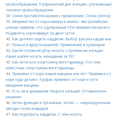
кровообращения. 5 упражнений для женщин, улучшающих
тазовое кровообращение
38.
Сенна противопоказания к применению. Сенна (Senna)
39.
Ивермектин от коронавируса аналог. Австралийские
учёные заявили, что одобренный FDA ивермектин может
подавлять коронавирус за двое суток
40.
Как должен сидеть кардиган. Выбор фасона кардигана
41.
Польза и вред пельменей. Применение в кулинарии
42.
Какой головной убор носить с пуховиком женщин.
Какие шапки носить женщинам за 50?
43.
Как питаться спортсмену вегетарианцу. Кто они,
известные спортсмены вегетарианцы
44.
Прививка от кори живая вакцина или нет. Прививка от
кори куда делают. График прививок от кори и пути
введения вакцины
45.
Есть ли в домашнем твороге кальций. Оптимальное
решение
46.
Хитин функции в организме. Хитин — «нераскрученная
звезда» полисахаридов
47.
Как подобрать кардиган. С чем носить