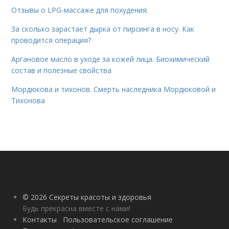
Отзывы о LPG-массаже для похудения.
За сколько зарастает дырка от пирсинга в носу. Как
проводится операция?
Аргановое масло в уходе за кожей лица. Биохимический
состав и полезные свойства
Мордюкова и тихонов. Смерть наследника Мордюковой и
Тихонова
© 2026 Секреты красоты и здоровья
Будь прекрасна вместе с нами!
Контакты
Пользовательское соглашение