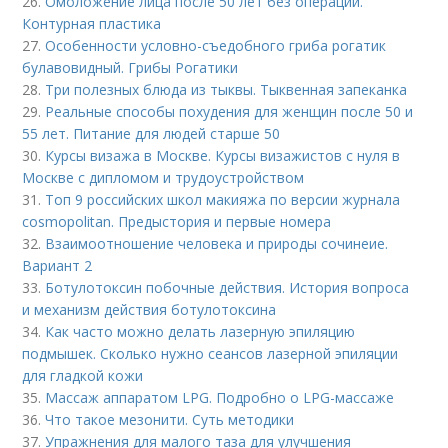
26.
Омоложение лица после 50 лет без операции.
Контурная пластика
27.
Особенности условно-съедобного гриба рогатик
булавовидный. Грибы Рогатики
28.
Три полезных блюда из тыквы. Тыквенная запеканка
29.
Реальные способы похудения для женщин после 50 и
55 лет. Питание для людей старше 50
30.
Курсы визажа в Москве. Курсы визажистов с нуля в
Москве с дипломом и трудоустройством
31.
Топ 9 российских школ макияжа по версии журнала
cosmopolitan. Предыстория и первые номера
32.
Взаимоотношение человека и природы сочинеие.
Вариант 2
33.
Ботулотоксин побочные действия. История вопроса
и механизм действия ботулотоксина
34.
Как часто можно делать лазерную эпиляцию
подмышек. Сколько нужно сеансов лазерной эпиляции
для гладкой кожи
35.
Массаж аппаратом LPG. Подробно о LPG-массаже
36.
Что такое мезонити. Суть методики
37.
Упражнения для малого таза для улучшения