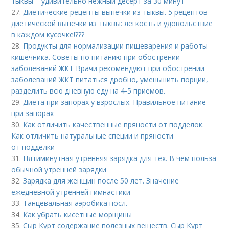
тыквы – удивительно нежный десерт за 30 минут
27.
Диетические рецепты выпечки из тыквы. 5 рецептов
диетической выпечки из тыквы: лёгкость и удовольствие
в каждом кусочке!???
28.
Продукты для нормализации пищеварения и работы
кишечника. Советы по питанию при обострении
заболеваний ЖКТ Врачи рекомендуют при обострении
заболеваний ЖКТ питаться дробно, уменьшить порции,
разделить всю дневную еду на 4-5 приемов.
29.
Диета при запорах у взрослых. Правильное питание
при запорах
30.
Как отличить качественные пряности от подделок.
Как отличить натуральные специи и пряности
от подделки
31.
Пятиминутная утренняя зарядка для тех. В чем польза
обычной утренней зарядки
32.
Зарядка для женщин после 50 лет. Значение
ежедневной утренней гимнастики
33.
Танцевальная аэробика посл.
34.
Как убрать кисетные морщины
35.
Сыр Курт содержание полезных веществ. Сыр Курт