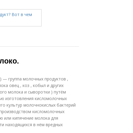
локо.
 ) — группа молочных продуктов ,
ка овец , коз , кобыл и других
ого молока и сыворотки ) путём
ью изготовления кисломолочных
его культур молочнокислых бактерий
ед производством кисломолочных
ю или кипячение молока для
ти находящихся в нём вредных