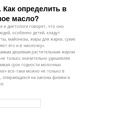
сломолочный
Составной
 Как определить в
продукт
продукт
вое масло?
е и диетологи говорят, что оно
Продукты в
Продукты в
юдей, особенно детей, кладут
закладки
изделии
еты, майонезы, жиры для жарки, сухие
яют его и в «молочку».
 самым дешевым растительным жиром
 не только значительно удешевляя
родукт на а
ичивая срок годности молочных
ке» все-таки можно не только в
, опирающихся на законы физики и
ке.