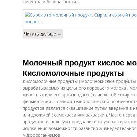
качества и безопасности.
Читать дальше →
Молочный продукт кислое мо
Кисломолочные продукты
Кисломоло́чные проду́кты ( молочноки́слые проду́кты
вырабатываемых из цельного коровьего молока , моло
животных или его производных ( сливок , обезжиренн
ферментации . Главной технологической особенност
продуктов является сквашивание путём введения в н
или дрожжей ( самокваса или закваски ). Часто пер
продуктов используют предварительную пастеризаци
исключения возможности развития жизнедеятельнос
микроорганизмов .