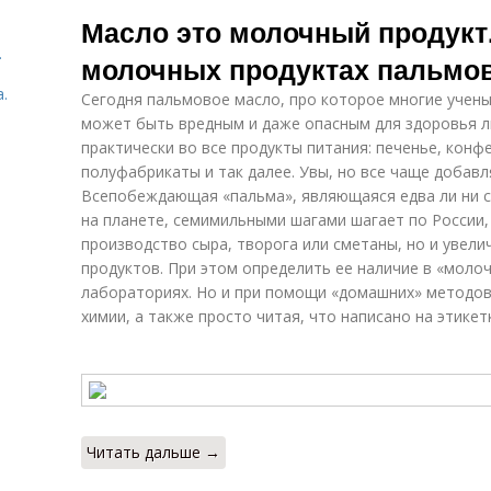
Молочный
Молочные
Ки
Масло это молочный продукт.
напиток
напитки
.
молочных продуктах пальмо
.
Сегодня пальмовое масло, про которое многие учены
Разница между
Обезжиренные
молочными
может быть вредным и даже опасным для здоровья л
продукты
продуктами
практически во все продукты питания: печенье, конф
полуфабрикаты и так далее. Увы, но все чаще добавл
Всепобеждающая «пальма», являющаяся едва ли ни
на планете, семимильными шагами шагает по России,
Молочный жир
Молочный сахар
П
производство сыра, творога или сметаны, но и увел
продуктов. При этом определить ее наличие в «молоч
лабораториях. Но и при помощи «домашних» методов
химии, а также просто читая, что написано на этикет
Читать дальше →