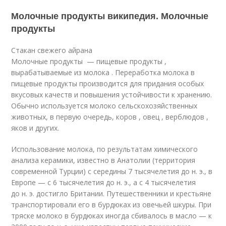
Молочные продукты википедия. Молочные
продукты
Стакан свежего айрана
Молочные продукты — пищевые продукты ,
вырабатываемые из молока . Переработка молока в
пищевые продукты производится для придания особых
вкусовых качеств и повышения устойчивости к хранению.
Обычно используется молоко сельскохозяйственных
животных, в первую очередь, коров , овец , верблюдов ,
яков и других.
Использование молока, по результатам химического
анализа керамики, известно в Анатолии (территория
современной Турции) с середины 7 тысячелетия до н. э., в
Европе — с 6 тысячелетия до н. э., а с 4 тысячелетия
до н. э. достигло Британии. Путешественники и крестьяне
транспортировали его в бурдюках из овечьей шкуры. При
тряске молоко в бурдюках иногда сбивалось в масло — к