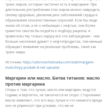
транс-жиров, которые частично есть в маргарине. При
длительном употреблении этих жиров можно навредить
своему здоровью, увеличив риск заболеваний сердца и
образования злокачественных опухолей. Если бы люди
знали об этом, а не о небылицах с нефтью, они более
грамотно смогли бы подойти к подбору рациона. А
правительству только наруку все эти заблуждения - чем
больше население думает о нефтепродуктах, тем меньше
обращает внимание на реальные проблемы, такие как
транс-жиры.
Источник:
https://zdorovecheloveka.com/stati/margarin-
molochnyy-produkt-ili-net-opisanie
Маргарин или масло. Битва титанов: масло
против маргарина
Споры о том, что лучше, масло или маргарин, ведутся
годами, и вероятно, не закончатся не скоро. Сторонники
масла заявляют, что его вкус лучше и что никакого вреда
оно не рприносит при условии, что им не