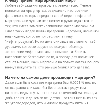
К чему привел маргариновый миф?
Любые заблуждения приводят к разногласию. Теперь
появился лагерь упертых, радикально настроенных
фанатиков, которые преданы своей вере в нефтяной
маргарин. Они чуть ли не с ножом в руках кидаются на
тех, кто смеет заменять сливочное масло маргарином.
Глаза таких людей полны презрения, недоумия, насмешки
над людьми, которые потребляют в пищу
"нефтепродукты". Но на деле они лишь выставляют себя
дураками, которые веруют во всякую небылицу.
Устранение мифа о маргарине поможет избавить
население от безграмотности, а повода для насмешек
станет меньше, как и маргарина на полках магазинов (его
начнут покупать те, кто раньше боялся это делать).
Из чего на самом деле производят маргарин?
Даже если бы в составе маргарина был 0,0001 % нефти,
он все равно считался бы безопасным продуктом
питания. Ведь нефть - это не синтетический материал, а
добытое из недр Земли вещество. Состоит нефть из тех
же углеводородов, что и многие продукты питания.