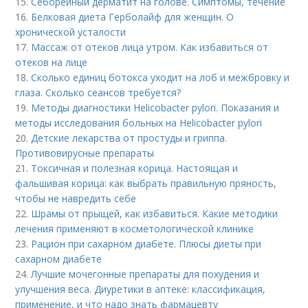
15.
Себорейный дерматит на голове. Cимптомы, течение
16.
Белковая диета Герболайф для женщин. О
хронической усталости
17.
Массаж от отеков лица утром. Как избавиться от
отеков на лице
18.
Сколько единиц ботокса уходит на лоб и межбровку и
глаза. Сколько сеансов требуется?
19.
Методы диагностики Helicobacter pylori. Показания и
методы исследования больных на Helicobacter pylori
20.
Детские лекарства от простуды и гриппа.
Противовирусные препараты
21.
Токсичная и полезная корица. Настоящая и
фальшивая корица: как выбрать правильную пряность,
чтобы не навредить себе
22.
Шрамы от прыщей, как избавиться. Какие методики
лечения применяют в косметологической клинике
23.
Рацион при сахарном диабете. Плюсы диеты при
сахарном диабете
24.
Лучшие мочегонные препараты для похудения и
улучшения веса. Диуретики в аптеке: классификация,
применение, и что надо знать фармацевту