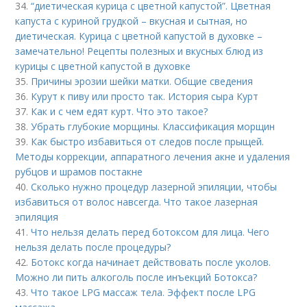
34.
“диетическая курица с цветной капустой”. Цветная
капуста с куриной грудкой – вкусная и сытная, но
диетическая. Курица с цветной капустой в духовке –
замечательно! Рецепты полезных и вкусных блюд из
курицы с цветной капустой в духовке
35.
Причины эрозии шейки матки. Общие сведения
36.
Курут к пиву или просто так. История сыра Курт
37.
Как и с чем едят курт. Что это такое?
38.
Убрать глубокие морщины. Классификация морщин
39.
Как быстро избавиться от следов после прыщей.
Методы коррекции, аппаратного лечения акне и удаления
рубцов и шрамов постакне
40.
Сколько нужно процедур лазерной эпиляции, чтобы
избавиться от волос навсегда. Что такое лазерная
эпиляция
41.
Что нельзя делать перед ботоксом для лица. Чего
нельзя делать после процедуры?
42.
Ботокс когда начинает действовать после уколов.
Можно ли пить алкоголь после инъекций Ботокса?
43.
Что такое LPG массаж тела. Эффект после LPG