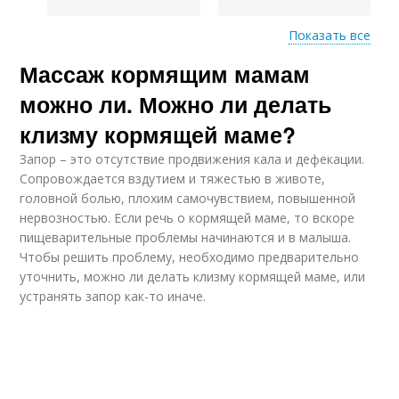
Показать все
Массаж кормящим мамам
Захват при грудном
Массаж до и
вскармливании
можно ли. Можно ли делать
клизму кормящей маме?
Прикладывание при
Запор – это отсутствие продвижения кала и дефекации.
Антицеллюлитный
грудном
Сопровождается вздутием и тяжестью в животе,
массаж
вскармливании
головной болью, плохим самочувствием, повышенной
нервозностью. Если речь о кормящей маме, то вскоре
пищеварительные проблемы начинаются и в малыша.
Чтобы решить проблему, необходимо предварительно
уточнить, можно ли делать клизму кормящей маме, или
устранять запор как-то иначе.