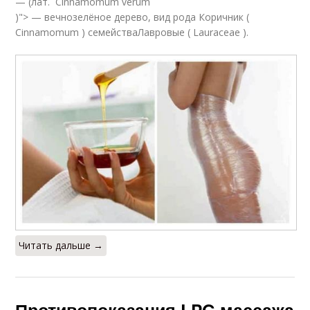
— (лат. Cinnamomum verum
)"> — вечнозелёное дерево, вид рода Коричник (
Cinnamomum ) семействаЛавровые ( Lauraceae ).
Читать дальше →