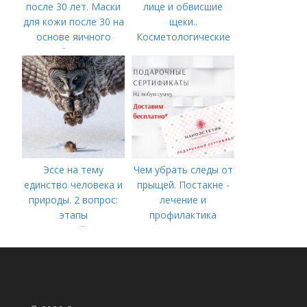
после 30 лет. Маски
лице и обвисшие
для кожи после 30 на
щеки..
основе яичного
Косметологические
белка
процедуры
Эссе на тему
Чем убрать следы от
единство человека и
прыщей. Постакне -
природы. 2 вопрос:
лечение и
этапы
профилактика
взаимодействия
природного и
социального бытия
человека.