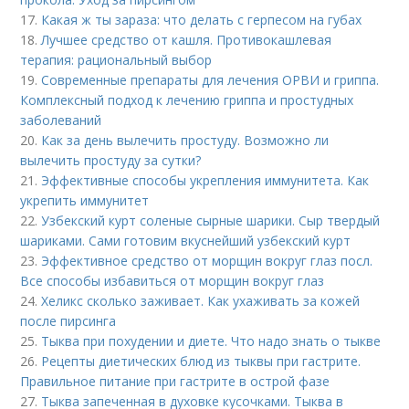
17.
Какая ж ты зараза: что делать с герпесом на губах
18.
Лучшее средство от кашля. Противокашлевая
терапия: рациональный выбор
19.
Современные препараты для лечения ОРВИ и гриппа.
Комплексный подход к лечению гриппа и простудных
заболеваний
20.
Как за день вылечить простуду. Возможно ли
вылечить простуду за сутки?
21.
Эффективные способы укрепления иммунитета. Как
укрепить иммунитет
22.
Узбекский курт соленые сырные шарики. Сыр твердый
шариками. Сами готовим вкуснейший узбекский курт
23.
Эффективное средство от морщин вокруг глаз посл.
Все способы избавиться от морщин вокруг глаз
24.
Хеликс сколько заживает. Как ухаживать за кожей
после пирсинга
25.
Тыква при похудении и диете. Что надо знать о тыкве
26.
Рецепты диетических блюд из тыквы при гастрите.
Правильное питание при гастрите в острой фазе
27.
Тыква запеченная в духовке кусочками. Тыква в