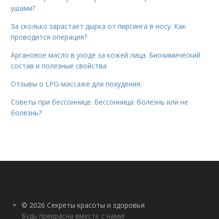
ушами?
За сколько зарастает дырка от пирсинга в носу. Как
проводится операция?
Аргановое масло в уходе за кожей лица. Биохимический
состав и полезные свойства
Отзывы о LPG-массаже для похудения.
Советы при бессоннице. Бессонница: болезнь или не
болезнь?
© 2026 Секреты красоты и здоровья
Будь прекрасна вместе с нами!