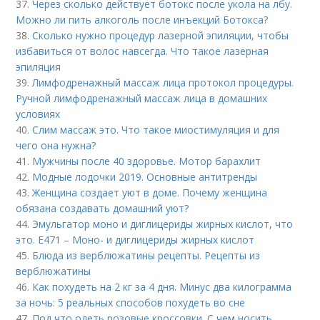
37.
Через сколько действует ботокс после укола на лбу.
Можно ли пить алкоголь после инъекций Ботокса?
38.
Сколько нужно процедур лазерной эпиляции, чтобы
избавиться от волос навсегда. Что такое лазерная
эпиляция
39.
Лимфодренажный массаж лица протокол процедуры.
Ручной лимфодренажный массаж лица в домашних
условиях
40.
Слим массаж это. Что такое миостимуляция и для
чего она нужна?
41.
Мужчины после 40 здоровье. Мотор барахлит
42.
Модные лодочки 2019. Основные антитренды
43.
Женщина создает уют в доме. Почему женщина
обязана создавать домашний уют?
44.
Эмульгатор моно и диглицериды жирных кислот, что
это. Е471 – Моно- и диглицериды жирных кислот
45.
Блюда из верблюжатины рецепты. Рецепты из
верблюжатины
46.
Как похудеть на 2 кг за 4 дня. Минус два килограмма
за ночь: 5 реальных способов похудеть во сне
47.
Под что одеть розовые кроссовки. С чем носить