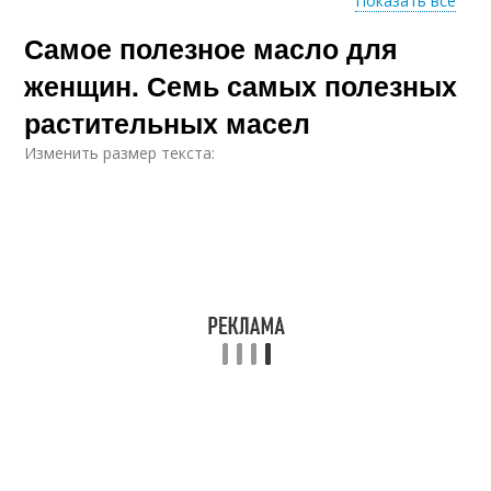
Показать все
Самое полезное масло для
Полезные масла
Масла для жарки
женщин. Семь самых полезных
растительных масел
Изменить размер текста:
Эфирные масла