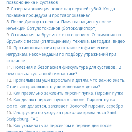
позвоночника и суставов
7.
Лазерная эпиляция волос над верхней губой. Когда
показана процедура и противопоказана?
8.
После Диспорта нельзя. Памятка пациенту после
инъекций ботулотоксинов (ботокс/диспорт)
9.
Отжимания на брусьях с отягощением. Отжимания на
брусьях с весом (отягощением): техника, методика, видео
10.
Противопоказания при сколиозе к физическим
нагрузкам. Рекомендации по подбору упражнений при
сколиозе
11.
Полезная и безопасная физкультура для суставов.. В
чем польза суставной гимнастики?
12.
Прокалываем уши взрослым и детям, что важно знать.
Стоит ли прокалывать уши маленьким детям?
13.
Как правильно заживить пирсинг пупка. Пирсинг пупка
14.
Как делают пирсинг пупка в салоне. Пирсинг пупка –
фото, как делается, заживает. Золотой пирсинг, серебро
15.
Инструкция по уходу за проколом крыла носа Saint
Scalpelburg. FAQ
16.
Как ухаживать за пирсингом в первые дни после
прокола. Уход за пирсингом