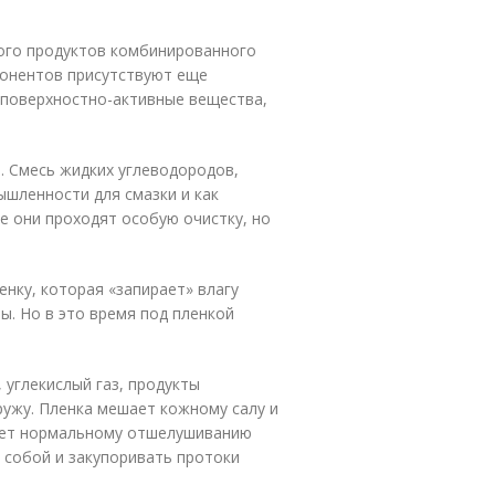
ого продуктов комбинированного
понентов присутствуют еще
(поверхностно-активные вещества,
. Смесь жидких углеводородов,
ышленности для смазки и как
е они проходят особую очистку, но
нку, которая «запирает» влагу
ы. Но в это время под пленкой
 углекислый газ, продукты
ужу. Пленка мешает кожному салу и
вует нормальному отшелушиванию
 собой и закупоривать протоки