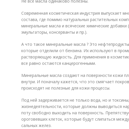
Не все масла одинаково полезны.
Современная косметическая индустрия выпускает мн
состава, где помимо натуральных растительных ком
минеральные масла и всяческие химические добавки 
эмульгаторы, консерванты и пр.).
А что такое минеральные масла ? Это нефтепродукты
которые отделили от бензина. Их используют в пром
растворяющую жидкость. Для применения в косметик
все равно остаются канцерогенными.
Минеральные масла создают на поверхности кожи пле
внутри. И поначалу кажется, что это смягчает покров
происходят не полезные для кожи процессы.
Под ней задерживается не только вода, но и токсины,
жизнедеятельности, которые должны выводиться нар
поту свободно выходить на поверхность. Препятст
ороговевших клеток, которые будут слипаться между
сальных желез.