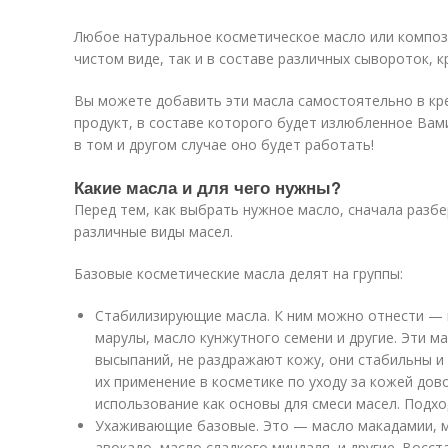
Любое натуральное косметическое масло или композ
чистом виде, так и в составе различных сывороток, к
Вы можете добавить эти масла самостоятельно в кр
продукт, в составе которого будет излюбленное Вам
в том и другом случае оно будет работать!
Какие масла и для чего нужны?
Перед тем, как выбрать нужное масло, сначала разб
различные виды масел.
Базовые косметические масла делят на группы:
Стабилизирующие масла. К ним можно отнести — 
марулы, масло кунжутного семени и другие. Эти м
высыпаний, не раздражают кожу, они стабильны и
их применение в косметике по уходу за кожей до
использование как основы для смеси масел. Подход
Ухаживающие базовые. Это — масло макадамии, м
авокадо, масло сладкого миндаля, и другие. Восс