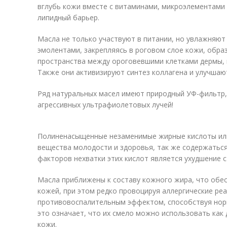
вглубь кожи вместе с витаминами, микроэлементами
липидный барьер.
Масла не только участвуют в питании, но увлажняют
эмолентами, закрепляясь в роговом слое кожи, обр
пространства между ороговевшими клетками дермы, к
Также они активизируют синтез коллагена и улучша
Ряд натуральных масел имеют природный УФ-фильтр, 
агрессивных ультрафиолетовых лучей!
Полиненасыщенные незаменимые жирные кислоты или
вещества молодости и здоровья, так же содержаться
факторов нехватки этих кислот является ухудшение 
Масла приближены к составу кожного жира, что обе
кожей, при этом редко провоцируя аллергические ре
противовоспалительным эффектом, способствуя нор
это означает, что их смело можно использовать как 
кожи.