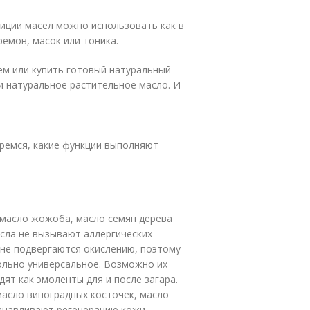
иции масел можно использовать как в
ремов, масок или тоника.
ем или купить готовый натуральный
и натуральное растительное масло. И
еремся, какие функции выполняют
масло жожоба, масло семян дерева
асла не вызывают аллергических
 не подвергаются окислению, поэтому
вольно универсальное. Возможно их
ят как эмоленты для и после загара.
асло виноградных косточек, масло
танавливают регенерацию кожи,