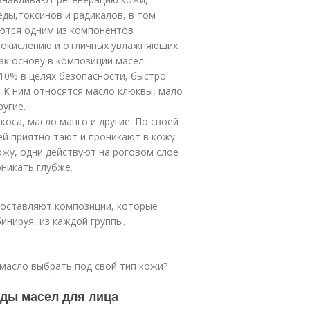
ды,токсинов и радикалов, в том
яются одним из компонентов
к окислению и отличных увлажняющих
ак основу в композиции масел.
10% в целях безопасности, быстро
. К ним относятся масло клюквы, мало
ругие.
коса, масло манго и другие. По своей
ей приятно тают и проникают в кожу.
жу, одни действуют на роговом слое
оникать глубже.
составляют композиции, которые
инируя, из каждой группы.
 масло выбрать под свой тип кожи?
иды масел для лица