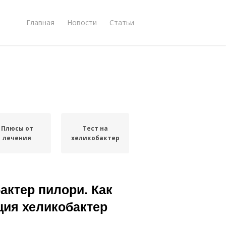
Главная
Новости
Статьи
Плюсы от
Тест на
лечения
хеликобактер
актер пилори. Как
ция хеликобактер