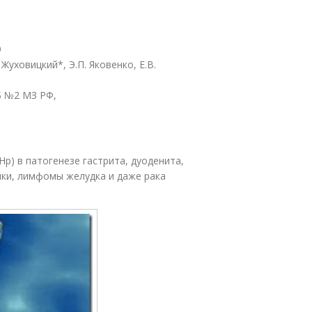
9
ховицкий*, Э.П. Яковенко, Е.В.
Б №2 МЗ РФ,
(Нр) в патогенезе гастрита, дуоденита,
шки, лимфомы желудка и даже рака