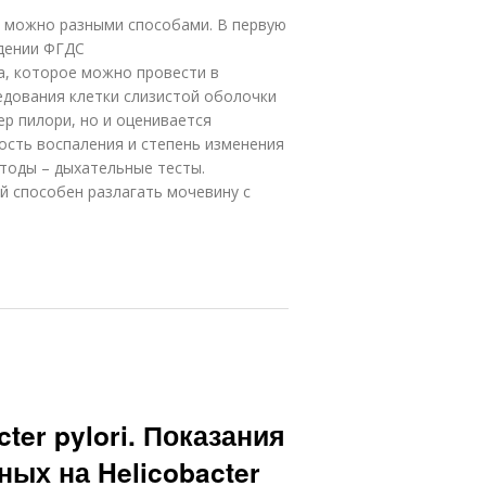
е можно разными способами. В первую
едении ФГДС
а, которое можно провести в
ледования клетки слизистой оболочки
ер пилори, но и оценивается
ость воспаления и степень изменения
тоды – дыхательные тесты.
й способен разлагать мочевину с
ter pylori. Показания
ых на Helicobacter