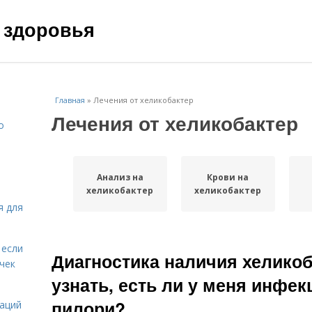
 здоровья
Главная
»
Лечения от хеликобактер
Лечения от хеликобактер
о
Анализ на
Крови на
хеликобактер
хеликобактер
я для
 если
Диагностика наличия хеликоб
чек
узнать, есть ли у меня инфек
пилори?
даций