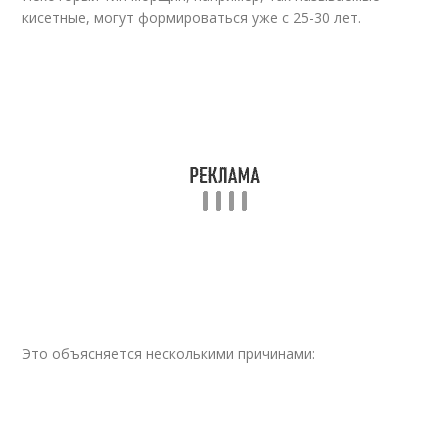
кисетные, могут формироваться уже с 25-30 лет.
Антивозрастные
Крем для лица
кремы
Bio-программа для
Средства для лица
лица
Кремы от морщин
Крем против морщин
Это объясняется несколькими причинами:
Эффективный крем
Крем от морщин