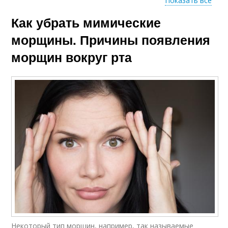
Показать все
Как убрать мимические
Косметика для лица
Антивозрастной крем
морщины. Причины появления
морщин вокруг рта
Крем из авокадо
Крем против акне
Корейские кремы
Корейский крем
Крем для сухой кожи
Маски для лица
Некоторый тип морщин, например, так называемые