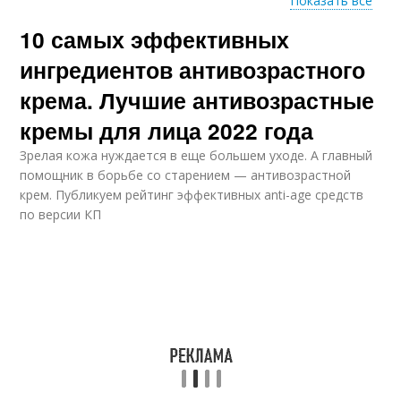
Показать все
10 самых эффективных
Кремы от морщин
Крем против морщин
ингредиентов антивозрастного
крема. Лучшие антивозрастные
кремы для лица 2022 года
Эффективный крем
Крем от морщин
Зрелая кожа нуждается в еще большем уходе. А главный
помощник в борьбе со старением — антивозрастной
крем. Публикуем рейтинг эффективных anti-age средств
по версии КП