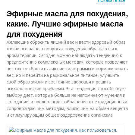
Показать все
Эфирные масла для похудения,
Масла для
Масло в похудении
расщепления
какие. Лучшие эфирные масла
для похудения
Желающие сбросить лишний вес и вести здоровый образ
Апельсиновое масло
Грейпфрутовое масло
жизни все чаще в вопросах похудения обращаются к
ароматерапии. Сегодня можно наблюдать тенденцию к
предпочтению комплексных методик, которые позволяют
не только сбросить лишние килограммы и нормализовать
вес, но и перейти на рациональное питание, улучшить
Розмариновое масло
Лимонное масло
свой образ жизни и состояние здоровья и решить
психологические проблемы. Эта тенденция способствует
выбору диет, которые больше не напоминают мучения и
голодание, и предполагает обращение к нетрадиционным
сопровождающим методам, влияющим на обмен веществ
и стимулирующим общее оздоровление организма.