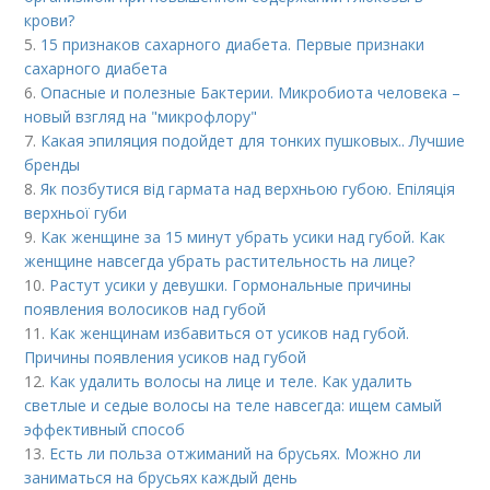
крови?
5.
15 признаков сахарного диабета. Первые признаки
сахарного диабета
6.
Опасные и полезные Бактерии. Микробиота человека –
новый взгляд на "микрофлору"
7.
Какая эпиляция подойдет для тонких пушковых.. Лучшие
бренды
8.
Як позбутися від гармата над верхньою губою. Епіляція
верхньої губи
9.
Как женщине за 15 минут убрать усики над губой. Как
женщине навсегда убрать растительность на лице?
10.
Растут усики у девушки. Гормональные причины
появления волосиков над губой
11.
Как женщинам избавиться от усиков над губой.
Причины появления усиков над губой
12.
Как удалить волосы на лице и теле. Как удалить
светлые и седые волосы на теле навсегда: ищем самый
эффективный способ
13.
Есть ли польза отжиманий на брусьях. Можно ли
заниматься на брусьях каждый день