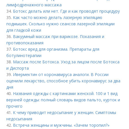
лимфодренажного массажа
34.
Ботокс делать или нет. Где и как проводят процедуру
35.
Как часто можно делать лазерную эпиляцию
подмышек. Сколько нужно сеансов лазерной эпиляции
для гладкой кожи
36.
Вакуумный массаж при варикозе. Показания и
противопоказания
37.
Ботокс вред для организма. Препараты для
ботулинотерапии
38.
Массаж после Ботокса. Уход за лицом после Ботокса
и Диспорта
39.
Ивермектин от коронавируса аналоги. В России
оценили лекарство, способное убить коронавирус за два
дня
40.
Названия одежды с картинками женской. 100 и 1 вид
верхней одежды: полный словарь видов пальто, курток и
прочего
41.
К чему приводит недосыпание у женщин. Симптомы
недосыпания
42.
Встреча женщины и мужчины. «Зачем торопил?»