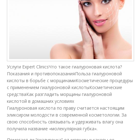
Услуги Expert ClinicsЧто такое гиалуроновая кислота?
Показания и противопоказанияПольза гиалуроновой
кислоты в борьбе с морщинамиКосметические процедуры
с применением гиалуроновой кислотыКосметические
средстваКак разгладить морщины гиалуроновой
кислотой в домашних условиях
Гиалуроновая кислота по праву считается настоящим
эликсиром молодости в современной косметологии. За
свою способность связывать и удерживать влагу она
получила название «молекулярная губка».
Помогает ли “гиалуронка” от морщин и каковы ее