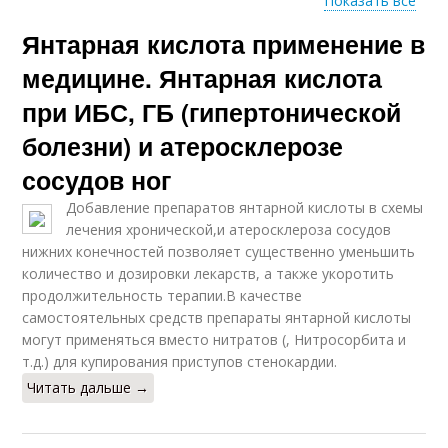
Показать все
Янтарная кислота применение в
Кислота для
Кислота для мужчин
растений
медицине. Янтарная кислота
при ИБС, ГБ (гипертонической
болезни) и атеросклерозе
Кислоты на почву
Кислоты на растения
сосудов ног
Добавление препаратов янтарной кислоты в схемы
лечения хронической,и атеросклероза сосудов
нижних конечностей позволяет существенно уменьшить
Кислота при
Кислоты в медицине
количество и дозировки лекарств, а также укоротить
похмелье
продолжительность терапии.В качестве
самостоятельных средств препараты янтарной кислоты
могут применяться вместо нитратов (, Нитросорбита и
т.д.) для купирования приступов стенокардии.
Кислоты для
Кислота для
стимулирования
стимуляции
Читать дальше →