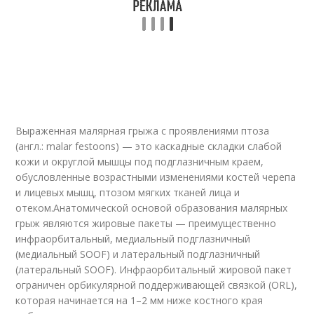
Выраженная малярная грыжа с проявлениями птоза
(англ.: malar festoons) — это каскадные складки слабой
кожи и округлой мышцы под подглазничным краем,
обусловленные возрастными изменениями костей черепа
и лицевых мышц, птозом мягких тканей лица и
отеком.Анатомической основой образования малярных
грыж являются жировые пакеты — преимущественно
инфраорбитальный, медиальный подглазничный
(медиальный SOOF) и латеральный подглазничный
(латеральный SOOF). Инфраорбитальный жировой пакет
ограничен орбикулярной поддерживающей связкой (ORL),
которая начинается на 1–2 мм ниже костного края