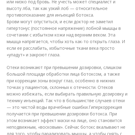
или низко под бровь. Не учесть может специалист и
высоту лба, так как узкий лоб — относительное
противопоказание для инъекций ботокса.
Брови могут опуститься, и если доктор не заметил
гипертонус (постоянное напряжение) лобной мышцы в
сочетании с избытком кожи над верхним веком. Эта
мышца напрягается, чтобы хоть как-то открыть глаза. И
если ее расслабить, избыточные ткани века просто
«упадут» и закроют глаза.
Отеки возникают при превышении дозировки, слишком
большой площади обработки лица ботоксом, а также
при коррекции зоны вокруг глаз, особенно в нижних
точках у пациентов, склонных к отечности. Отеков
можно избежать, если выбирать правильную дозировку и
технику инъекций. Так что в большинстве случаев отеки
— это чистой воды врачебные ошибки.Гиперкоррекция
получается при превышении дозировки ботокса. При
этом возникает эффект маски на лице, оно становится
неподвижным, «восковым». Сейчас ботокс вкалывают не
для того, чтобы парализовать мышцы, а чтобы снять с