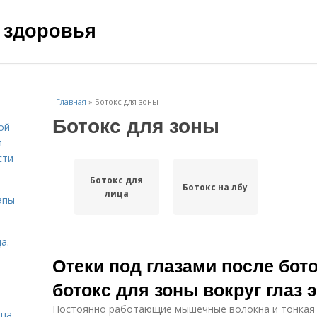
 здоровья
Главная
»
Ботокс для зоны
Ботокс для зоны
ой
я
сти
Ботокс для
Ботокс на лбу
лица
апы
а.
Отеки под глазами после бото
ботокс для зоны вокруг глаз
Постоянно работающие мышечные волокна и тонкая ко
ица