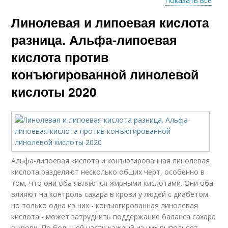
Показать все
Линолевая и липоевая кислота
Кислота в
Кислота для печени
бодибилдинге
разница. Альфа-липоевая
кислота против
конъюгированной линолевой
кислоты 2020
Альфа-липоевая кислота и конъюгированная линолевая
кислота разделяют несколько общих черт, особенно в
том, что они оба являются жирными кислотами. Они оба
влияют на контроль сахара в крови у людей с диабетом,
но только одна из них - конъюгированная линолевая
кислота - может затруднить поддержание баланса сахара
в крови. По большей части каждый из них выполняет