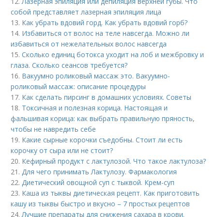
12.
Лазерная эпиляция или депиляция верхней губы. Что
собой представляет лазерная эпиляция лица
13.
Как убрать вдовий горд. Как убрать вдовий горб?
14.
Избавиться от волос на теле навсегда. Можно ли
избавиться от нежелательных волос навсегда
15.
Сколько единиц ботокса уходит на лоб и межбровку и
глаза. Сколько сеансов требуется?
16.
Вакуумно роликовый массаж это. Вакуумно-
роликовый массаж: описание процедуры
17.
Как сделать пирсинг в домашних условиях. Советы
18.
Токсичная и полезная корица. Настоящая и
фальшивая корица: как выбрать правильную пряность,
чтобы не навредить себе
19.
Какие сырные корочки съедобны. Стоит ли есть
корочку от сыра или не стоит?
20.
Кефирный продукт с лактулозой. Что такое лактулоза?
21.
Для чего принимать Лактулозу. Фармакология
22.
Диетический овощной суп с тыквой. Крем-суп
23.
Каша из тыквы диетическая рецепт. Как приготовить
кашу из тыквы быстро и вкусно – 7 простых рецептов
24.
Лучшие препараты для снижения сахара в крови.