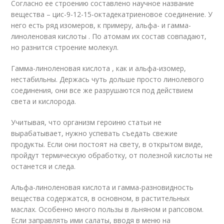
Согласно ее строению составлено научное название
вещества – цис-9-12-15-октадекатриеновое соединение. У
него есть ряд изомеров, к примеру, альфа- и гамма-
линоленовая кислоты . По атомам их состав совпадают,
но разнится строение молекул.
Гамма-линоленовая кислота , как и альфа-изомер,
нестабильны. Держась чуть дольше просто линолевого
соединения, они все же разрушаются под действием
света и кислорода.
Учитывая, что организм героиню статьи не
вырабатывает, нужно успевать съедать свежие
продукты. Если они постоят на свету, в открытом виде,
пройдут термическую обработку, от полезной кислоты не
останется и следа.
Альфа-линоленовая кислота и гамма-разновидность
вещества содержатся, в основном, в растительных
маслах. Особенно много пользы в льняном и рапсовом.
Если заправлять ими салаты, вводя в меню на