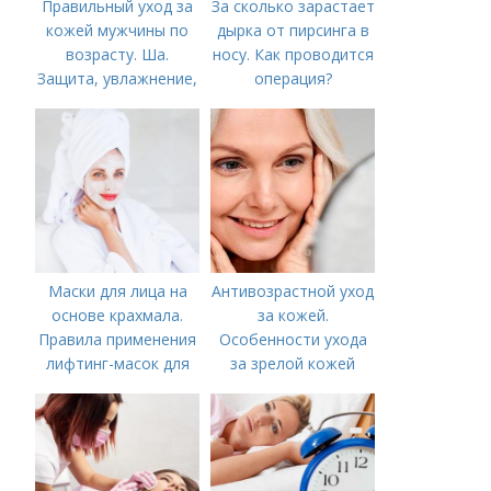
Правильный уход за
За сколько зарастает
кожей мужчины по
дырка от пирсинга в
возрасту. Ша.
носу. Как проводится
Защита, увлажнение,
операция?
питание
Маски для лица на
Антивозрастной уход
основе крахмала.
за кожей.
Правила применения
Особенности ухода
лифтинг-масок для
за зрелой кожей
лица из крахмала