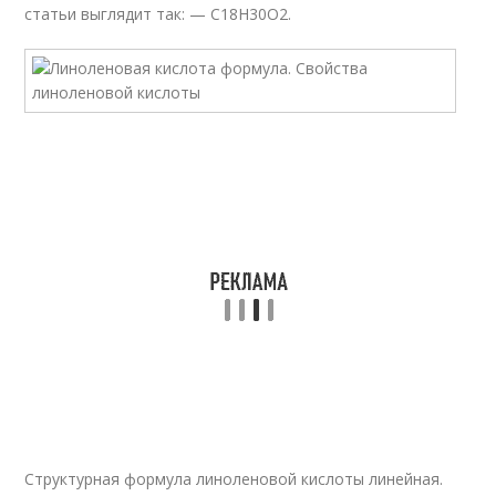
статьи выглядит так: — С
18
Н
30
О
2
.
Структурная формула линоленовой кислоты линейная.