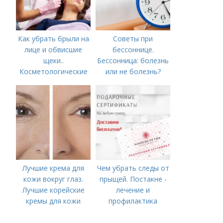
Как убрать брыли на
Советы при
лице и обвисшие
бессоннице.
щеки..
Бессонница: болезнь
Косметологические
или не болезнь?
процедуры
Лучшие крема для
Чем убрать следы от
кожи вокруг глаз.
прыщей. Постакне -
Лучшие корейские
лечение и
кремы для кожи
профилактика
вокруг глаз в 2022
году