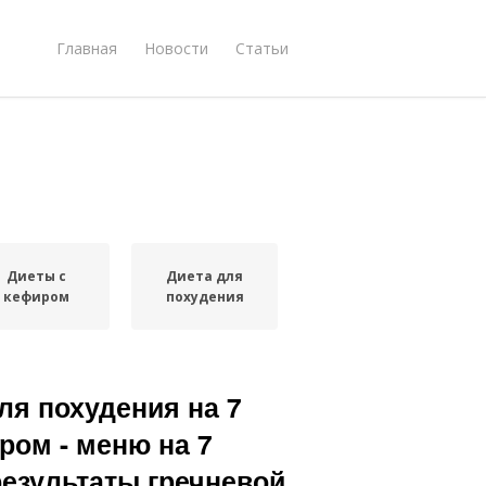
Главная
Новости
Статьи
Диеты с
Диета для
кефиром
похудения
ля похудения на 7
ром - меню на 7
езультаты гречневой