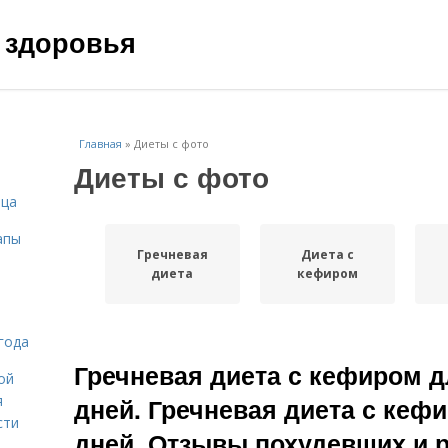
 здоровья
Главная
»
Диеты с фото
Диеты с фото
ица
апы
Гречневая
Диета с
диета
кефиром
года
Гречневая диета с кефиром д
ой
я
дней. Гречневая диета с кефи
сти
дней. Отзывы похудевших и р