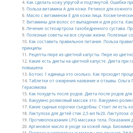
4.
Как сделать кожу упругой и подтянутой. Ошибки пр
5.
Польза витамина А для кожи. Ретинол для кожного
6.
Масло с витамином Е для кожи лица. Косметически
7.
Витамины для волос от выпадения и для роста. Ка
8.
Лечение остеоартроза тазобедренного сустава. П
9.
Полезные советы на все случаи жизни. Полезные со
10.
Как составить правильное питание. Польза прави
принципы
11.
Рецепты пюре из цветной капусты. Пюре из цветн
12.
Какие есть диеты на цветной капусте. Диета при г
повышена
13.
Ботокс 1 единица это сколько. Как проходит проц
14.
Таблетки от ожирения название и отзывы. Ольга Г
Герасимова
15.
Как похудеть после родов. Диета после родов дл
16.
Вакуумно роликовый массаж это. Вакуумно-ролик
17.
Какие сырные корочки съедобны. Стоит ли есть ко
18.
Лактулоза для детей стик 2,5 мл №20. Лактулоза: 
19.
Противопоказания LPG массажа тела. Показания 
20.
Аргановое масло в уходе за кожей лица. Биохимич
21.
Псориаз и современные методы его лечения. Эфф