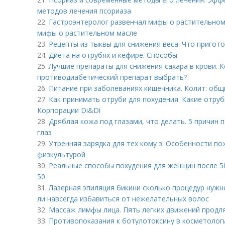
методов лечения псориаза
22.
Гастроэнтеролог развенчал мифы о растительном
мифы о растительном масле
23.
Рецепты из тыквы для снижения веса. Что пригото
24.
Диета на отрубях и кефире. Способы
25.
Лучшие препараты для снижения сахара в крови. К
противодиабетический препарат выбрать?
26.
Питание при заболеваниях кишечника. Колит: общ
27.
Как принимать отруби для похудения. Какие отруб
Корпорации Di&Di
28.
Дряблая кожа под глазами, что делать. 5 причин
глаз
29.
Утренняя зарядка для тех кому з. Особенности по
физкультурой
30.
Реальные способы похудения для женщин после 50
50
31.
Лазерная эпиляция бикини сколько процедур нужн
ли навсегда избавиться от нежелательных волос
32.
Массаж лимфы лица. Пять легких движений продл
33.
Противопоказания к ботулотоксину в косметолог