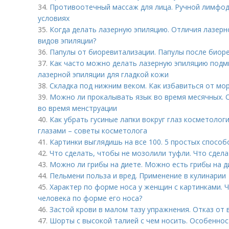
34.
Противоотечный массаж для лица. Ручной лимфо
условиях
35.
Когда делать лазерную эпиляцию. Отличия лазерн
видов эпиляции?
36.
Папулы от биоревитализации. Папулы после биоре
37.
Как часто можно делать лазерную эпиляцию подм
лазерной эпиляции для гладкой кожи
38.
Складка под нижним веком. Как избавиться от мор
39.
Можно ли прокалывать язык во время месячных.
во время менструации
40.
Как убрать гусиные лапки вокруг глаз косметолог
глазами – советы косметолога
41.
Картинки выглядишь на все 100. 5 простых способ
42.
Что сделать, чтобы не мозолили туфли. Что сдел
43.
Можно ли грибы на диете. Можно есть грибы на д
44.
Пельмени польза и вред. Применение в кулинарии
45.
Характер по форме носа у женщин с картинками. 
человека по форме его носа?
46.
Застой крови в малом тазу упражнения. Отказ от
47.
Шорты с высокой талией с чем носить. Особенно