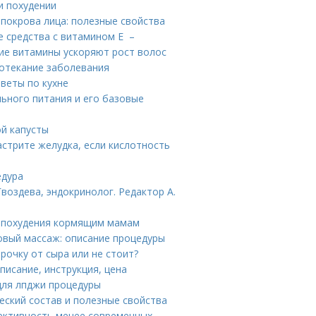
и похудении
 покрова лица: полезные свойства
е средства с витамином Е –
кие витамины ускоряют рост волос
ротекание заболевания
веты по кухне
льного питания и его базовые
ой капусты
астрите желудка, если кислотность
едура
воздева, эндокринолог. Редактор А.
я похудения кормящим мамам
овый массаж: описание процедуры
рочку от сыра или не стоит?
описание, инструкция, цена
для лпджи процедуры
еский состав и полезные свойства
ективность менее современных