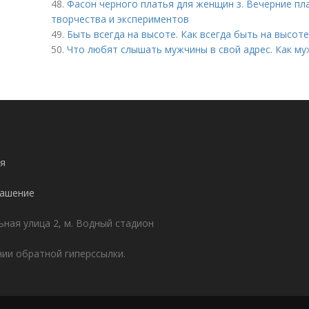
48.
Фасон черного платья для женщин з. Вечерние пл
творчества и экспериментов
49.
Быть всегда на высоте. Как всегда быть на высоте
50.
Что любят слышать мужчины в свой адрес. Как му
я
лашение
ьная улица 2, м. Водный стадион
ии обратной гиперссылки.