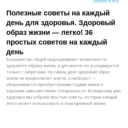
Показать все
Полезные советы на каждый
Продукты для
Здоровое питание
здорового питания
день для здоровья. Здоровый
образ жизни — легко! 36
простых советов на каждый
Опрос про здоровый
образ
день
Большинство людей недооценивают возможности
здорового образа жизни, и для многих он ассоциируется
только с запретами. На самом деле здоровый образ
жизни не предполагает жертв, а наоборот —
оборачивается приобретёнными годами жизни и
хорошим самочувствием. Специально ко Всемирному дню
здоровья мы собрали простые советы, которые каждый
легко может использовать в повседневной жизни.