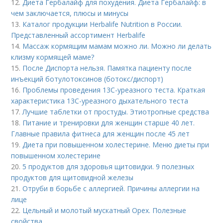
12.
Диета Гербалайф для похудения. Диета Гербалайф: в
чем заключается, плюсы и минусы
13.
Каталог продукции Herbalife Nutrition в России.
Представленный ассортимент Herbalife
14.
Массаж кормящим мамам можно ли. Можно ли делать
клизму кормящей маме?
15.
После Диспорта нельзя. Памятка пациенту после
инъекций ботулотоксинов (ботокс/диспорт)
16.
Проблемы проведения 13С-уреазного теста. Краткая
характеристика 13С-уреазного дыхательного теста
17.
Лучшие таблетки от простуды. Этиотропные средства
18.
Питание и тренировки для женщин старше 40 лет.
Главные правила фитнеса для женщин после 45 лет
19.
Диета при повышенном холестерине. Меню диеты при
повышенном холестерине
20.
5 продуктов для здоровья щитовидки. 9 полезных
продуктов для щитовидной железы
21.
Отруби в борьбе с аллергией. Причины аллергии на
лице
22.
Цельный и молотый мускатный Орех. Полезные
свойства