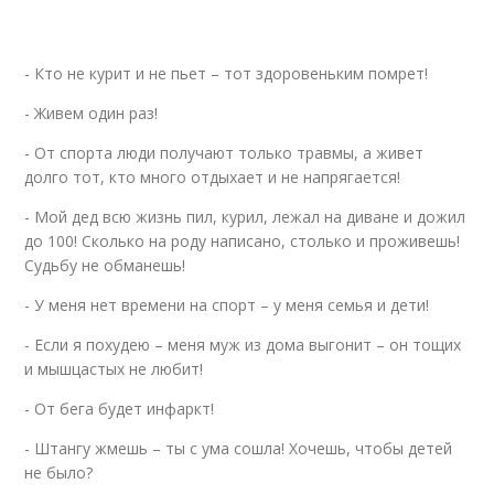
- Кто не курит и не пьет – тот здоровеньким помрет!
- Живем один раз!
- От спорта люди получают только травмы, а живет
долго тот, кто много отдыхает и не напрягается!
- Мой дед всю жизнь пил, курил, лежал на диване и дожил
до 100! Сколько на роду написано, столько и проживешь!
Судьбу не обманешь!
- У меня нет времени на спорт – у меня семья и дети!
- Если я похудею – меня муж из дома выгонит – он тощих
и мышцастых не любит!
- От бега будет инфаркт!
- Штангу жмешь – ты с ума сошла! Хочешь, чтобы детей
не было?