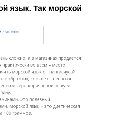
й язык. Так морской
ень сложно, а в магазинах продается
я практически во всем – место
личить морской язык от пангасиуса?
балообразных, соответственно он
жесткой серо-коричневой чешуей
лину.
аминами. Это полезный
ми. Морской язык – это диетическая
а 100 граммов.