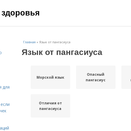
 здоровья
Главная
»
Язык от пангасиуса
Язык от пангасиуса
о
Опасный
Морской язык
пангасиус
я для
Отличия от
 если
пангасиуса
чек
даций