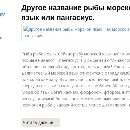
Другое название рыбы морско
для
язык или пангасиус.
и.
Рыба рыбе рознь. Сейчас рыбу морской язык найти оч
якобы ее аналог – пангасиус. Но рыбы эти отличаютс
обитания, внешний вид, состав, польза, вкус! Как от
Деликатесный морской язык относится с отряду кам
похож на камбалу. Это плоская сплющенная рыба, с 
сверху и светлым низом, достигает не более 30 см в д
Морской язык богат калием, фосфором, фтором, вит
легкоусвояемый белок с незаменимыми аминокислота
нежирная рыба с калорийностью менее 200 калорий н
Читать дальше →