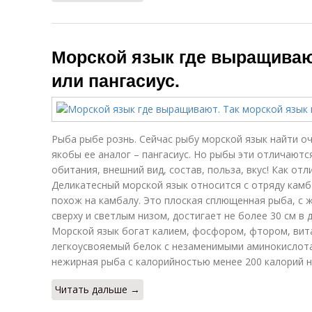
Морской язык где выращиваю
или пангасиус.
Рыба рыбе рознь. Сейчас рыбу морской язык найти оч
якобы ее аналог – пангасиус. Но рыбы эти отличаютс
обитания, внешний вид, состав, польза, вкус! Как от
Деликатесный морской язык относится с отряду кам
похож на камбалу. Это плоская сплющенная рыба, с 
сверху и светлым низом, достигает не более 30 см в д
Морской язык богат калием, фосфором, фтором, вит
легкоусвояемый белок с незаменимыми аминокислота
нежирная рыба с калорийностью менее 200 калорий н
Читать дальше →