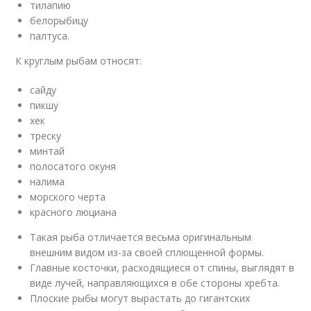
тилапию
белорыбицу
палтуса.
К круглым рыбам относят:
сайду
пикшу
хек
треску
минтай
полосатого окуня
налима
морского черта
красного люциана
Такая рыба отличается весьма оригинальным
внешним видом из-за своей сплющенной формы.
Главные косточки, расходящиеся от спины, выглядят в
виде лучей, направляющихся в обе стороны хребта.
Плоские рыбы могут вырастать до гигантских