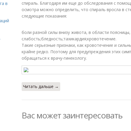
спираль. Благодаря им еще до обследования с помо
га в
осмотра можно определить, что спираль вросла в сте
следующие показания:
даций
боли разной силы внизу живота, в области поясницы,
.
слабость;бледность;тахикардия;кровотечение.
Такие серьезные признаки, как кровотечение и силь
крайне редко. Поэтому для предупреждения этих си
обращаться к врачу-гинекологу.
Читать дальше →
Вас может заинтересовать