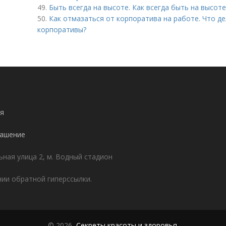
49.
Быть всегда на высоте. Как всегда быть на высоте
50.
Как отмазаться от корпоратива на работе. Что де
корпоративы?
я
лашение
ьная улица 2, м. Водный стадион
ии обратной гиперссылки.
© 2026,
Секреты красоты и здоровья
.