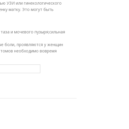
щью УЗИ или гинекологического
нку матку. Это могут быть
 таза и мочевого пузыря;сильная
ные боли, проявляются у женщин
мптомов необходимо вовремя