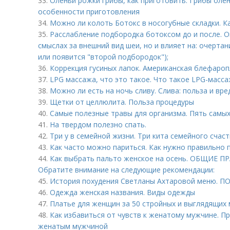
33.
Оленьи рожки грибы, как приготовить. Грибы олен
особенности приготовления
34.
Можно ли колоть Ботокс в носогубные складки. К
35.
Расслабление подбородка ботоксом до и после. О
смыслах за внешний вид шеи, но и влияет на: очерта
или появится "второй подбородок");
36.
Коррекция гусиных лапок. Американская блефароп
37.
LPG массажа, что это такое. Что такое LPG-масса
38.
Можно ли есть на ночь сливу. Слива: польза и вре
39.
Щетки от целлюлита. Польза процедуры
40.
Самые полезные травы для организма. Пять самых
41.
На твердом полезно спать.
42.
Три у в семейной жизни. Три кита семейного счас
43.
Как часто можно париться. Как нужно правильно п
44.
Как выбрать пальто женское на осень. ОБЩИЕ П
Обратите внимание на следующие рекомендации:
45.
История похудения Светланы Ахтаровой меню.
46.
Одежда женская названия. Виды одежды
47.
Платье для женщин за 50 стройных и выглядящих
48.
Как избавиться от чувств к женатому мужчине. П
женатым мужчиной