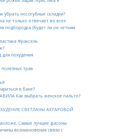
ьи рожки: характеристика и
ак убрать носогубные складки?
на не только отвечает во всех
ния подбородка (будет ли он четким
ластика Фраксель
ж?
д для похудения
 полезных трав
тья
ариться в бане?
РАВИЛА Как выбрать женское пальто?
 ПОХУДЕНИЕ СВЕТЛАНЫ АХТАРОВОЙ
 моложе. Самые лучшие фасоны
ричины возникновения связи с