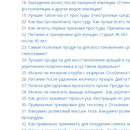
18.
Выпадение волос после лазерной эпиляции. Отлич
фотоэпиляции и других видов эпиляции?
19.
Лучшие таблетки от простуды. Этиотропные сред
20.
Как быстро вылечить простуду. Как лучше всего 
21.
Как лечить первые признаки простуды. Причины н
22.
Питание и тренировки для женщин старше 40 лет.
после 45 лет
23.
Самые полезные продукты для восстановления сус
глюкозамин?
24.
Лучшие продукты для восстановления хрящей и су
укрепления позвоночника и суставов правильно?
25.
Можно ли вечером отруби с кефиром. Особенност
26.
Питание после удаления желчного пузыря. Диета 
27.
Польза для здоровья мускатного ореха. Продукты
28.
Можно ли накачать мышцы женщине . Как укрепить
29.
Как долго заживает прокол уха. Инструкция по ух
30.
Правильные тренировки для тех кому з. Основные
31.
Вакуумно роликовый массаж тела. Вакуумно-роли
процедуры
32.
Как правильно принимать для похудения семена л