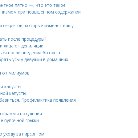
ентное пятно —, что это такое
рганизмом при повышенном содержании
 и секретов, которые изменят вашу
лать после процедуры?
и лица от депиляции
льзя после введения ботокса
брать усы у девушки в домашних
я от милиумов
ой капусты
тной капусты
збавиться. Профилактика появления
Программы похудения
ие пупочной грыжи
о уходу за пирсингом