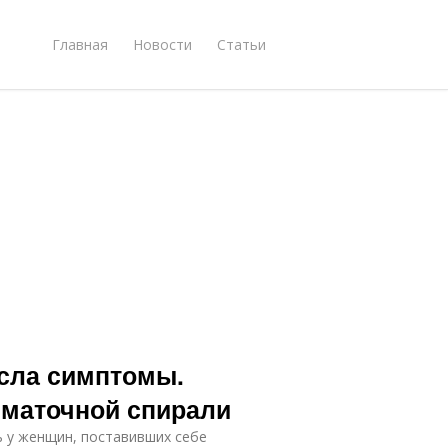
Главная
Новости
Статьи
сла симптомы.
иматочной спирали
ь у женщин, поставивших себе