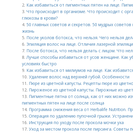
2.
Как избавиться от пигментных пятен на лице. Пигм
3.
Что происходит в организме. Что происходит с о
глюкозы в крови?
4.
50 главных советов и секретов. 50 мудрых советов
жизнь
5.
После уколов ботокса, что нельзя. Чего нельзя де
6.
Эпиляция волос на лице. Отличия лазерной эпиляци
7.
После ботокса, что нельзя делать с лицом. Что не
8.
Лучше способы избавиться от усов женщине. Как у
условиях быстро
9.
Как избавиться от милиумов на лице. Как избавитс
10.
Удаление волос над верхней губой. Особенности
11.
Пюре из цветной капусты. Рецепты пюре из цветн
12.
Пироженое из цветной капусты. Пирожные из цве
13.
Пигментные пятна от солнца, как от них можно и
пигментных пятен на лице после солнца
14.
Программа снижения веса от Herbalife Nutrition. 
15.
Операция по удалению пупочной грыжи. Устранен
16.
Инструкция по уходу после прокола мочки уха
17.
Уход за местом прокола после пирсинга. Советы п