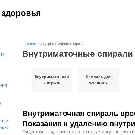
 здоровья
Главная
»
Внутриматочные спирали
Внутриматочные спирали
их
Внутриматочная
Спираль для
спираль
женщины
ния
я,
Внутриматочная спираль вро
ть и
Показания к удалению внутр
чках
Существует ряд симптомов, которые могут возникат