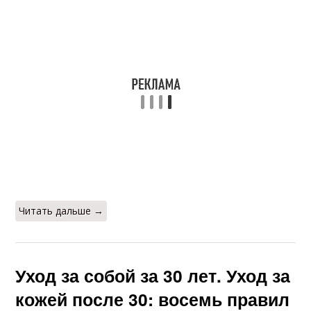
Базовый уход
Уход за телом
Маски для кожи
Средство для кожи
Маски для
Комбинированная
возрастной кожи
кожа
Читать дальше →
Маски для зрелой
Крем для сухой кожи
кожи
Уход за собой за 30 лет. Уход за
кожей после 30: восемь правил
Средства по уходу
Советы по уходу