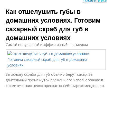
Показать все
Как отшелушить губы в
Мужской уход
Ежедневный уход
домашних условиях. Готовим
сахарный скраб для губ в
домашних условиях
Уход за мужской
Домашний уход
кожей
Самый популярный и эффективный — с медом
Корейский уход
Дряблая кожа
За основу скраба для губ обычно берут сахар. За
длительный промежуток времени его использование в
косметических целях прекрасно себя зарекомендовало.
Советы по
Уход за возрастной
антивозрастному
кожей
уходу