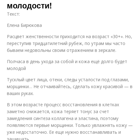
молодости!
Текст:
Елена Бирюкова
Рекомендации по
Возрастная кожа
Расцвет женственности приходится на возраст «30+». Но,
уходу
переступив тридцатилетний рубеж, по утрам мы часто
бываем недовольны своим отражением в зеркале.
Полчаса в день ухода за собой и кожа ещё долго будет
Тонкая кожа
Кожа под глазами
молодой
Тусклый цвет лица, отеки, следы усталости под глазами,
морщинки… Не отчаивайтесь, сделать кожу красивой — в
ваших руках.
Профессиональный
Пластик для кожи
уход
В этом возрасте процесс восстановления в клетках
заметно снижается, кожа теряет тонус за счет
замедления синтеза коллагена и эластина, поэтому
появляются первые морщинки. Только увлажнять кожу —
уже недостаточно. Ее еще нужно восстанавливать и
Кожи под глазами
Уход за сухой и
защищать.