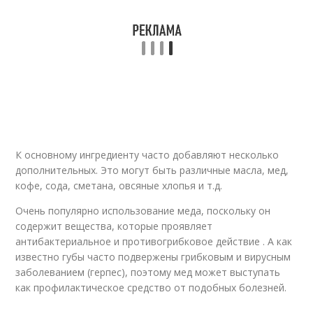
Антивозрастной уход
Уход за зрелой кожей
Уход за разными
Средства на кожу
зонами
К основному ингредиенту часто добавляют несколько
дополнительных. Это могут быть различные масла, мед,
Уход за жирной кожей
Уход за сухой кожей
кофе, сода, сметана, овсяные хлопья и т.д.
Очень популярно использование меда, поскольку он
содержит вещества, которые проявляет
Уход за
антибактериальное и противогрибковое действие . А как
Уход за нормальной
комбинированной
кожей
известно губы часто подвержены грибковым и вирусным
кожей
заболеванием (герпес), поэтому мед может выступать
как профилактическое средство от подобных болезней.