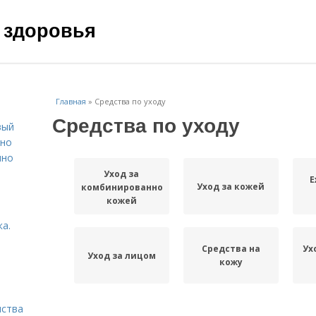
 здоровья
Главная
»
Средства по уходу
Средства по уходу
вый
ьно
пно
Уход за
Е
Уход за кожей
комбинированной
кожей
а.
Средства на
Ух
Уход за лицом
кожу
нства