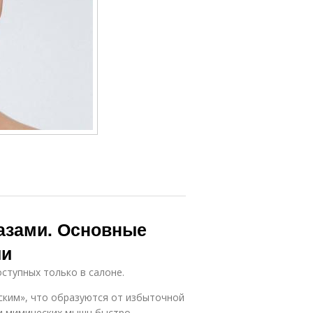
азами. Основные
ии
ступных только в салоне.
ким», что образуются от избыточной
и мимических мышц быстро