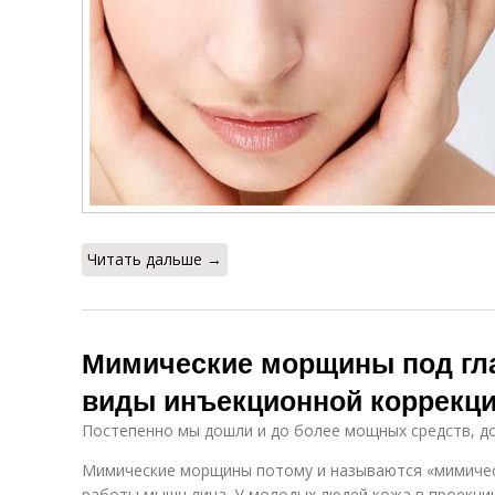
Читать дальше →
Мимические морщины под гл
виды инъекционной коррекц
Постепенно мы дошли и до более мощных средств, до
Мимические морщины потому и называются «мимичес
работы мышц лица. У молодых людей кожа в проекци