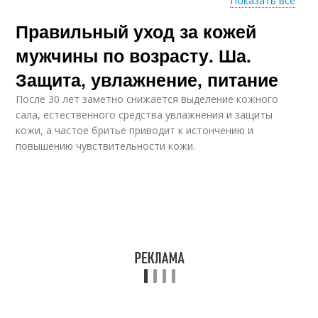
Показать все
Правильный уход за кожей
Мужская кожа
Ежедневный уход
мужчины по возрасту. Ша.
Защита, увлажнение, питание
После 30 лет заметно снижается выделение кожного
Уход за мужской
сала, естественного средства увлажнения и защиты
кожей
кожи, а частое бритье приводит к истончению и
повышению чувствительности кожи.