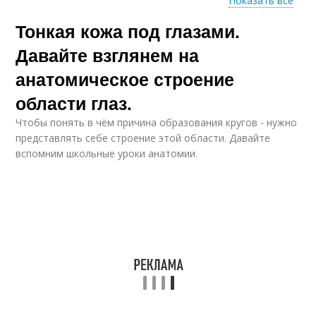
Показать все
Тонкая кожа под глазами.
Морщины под
Пластик для кожи
глазами
Давайте взглянем на
анатомическое строение
области глаз.
Глаз в домашних
Глаз без операции
условиях
Чтобы понять в чём причина образования кругов - нужно
представлять себе строение этой области. Давайте
вспомним школьные уроки анатомии.