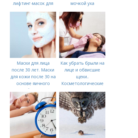
лифтинг-масок для
мочкой уха
лица из крахмала
Маски для лица
Как убрать брыли на
после 30 лет. Маски
лице и обвисшие
для кожи после 30 на
щеки..
основе яичного
Косметологические
белка
процедуры