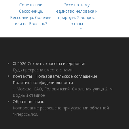
Советы при
Эссе на тему
бессоннице.
единство человека и
Бессонница: болезнь
природы. 2 вопрос:
или не болезнь?
этапы
взаимодействия
природного и
социального бытия
человека.
© 2026 Секреты красоты и здоровья
Будь прекрасна вместе с нами!
Контакты
Пользовательское соглашение
Политика конфидециальности
г. Москва, САО, Головинский, Смольная улица 2, м.
Водный стадион
Обратная связь
Копирование разрешено при указании обратной
гиперссылки.