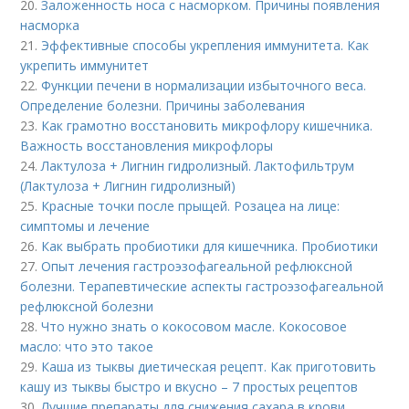
20.
Заложенность носа с насморком. Причины появления
насморка
21.
Эффективные способы укрепления иммунитета. Как
укрепить иммунитет
22.
Функции печени в нормализации избыточного веса.
Определение болезни. Причины заболевания
23.
Как грамотно восстановить микрофлору кишечника.
Важность восстановления микрофлоры
24.
Лактулоза + Лигнин гидролизный. Лактофильтрум
(Лактулоза + Лигнин гидролизный)
25.
Красные точки после прыщей. Розацеа на лице:
симптомы и лечение
26.
Как выбрать пробиотики для кишечника. Пробиотики
27.
Опыт лечения гастроэзофагеальной рефлюксной
болезни. Терапевтические аспекты гастроэзофагеальной
рефлюксной болезни
28.
Что нужно знать о кокосовом масле. Кокосовое
масло: что это такое
29.
Каша из тыквы диетическая рецепт. Как приготовить
кашу из тыквы быстро и вкусно – 7 простых рецептов
30.
Лучшие препараты для снижения сахара в крови.