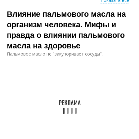
Показать все
Влияние пальмового масла на
Продукция с
Масло в развитых
пальмовым маслом
странах
организм человека. Мифы и
правда о влиянии пальмового
масла на здоровье
Пальмовое масло не "закупоривает сосуды".