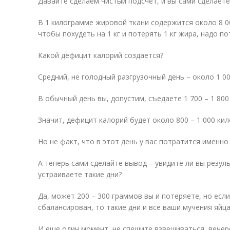
Давайте сделаем чистый подсчет, и вы сами сделает
В 1 килограмме жировой ткани содержится около 8 00
чтобы похудеть на 1 кг и потерять 1 кг жира, надо по
Какой дефицит калорий создается?
Средний, не голодный разгрузочный день – около 1 00
В обычный день вы, допустим, съедаете 1 700 – 1 800
Значит, дефицит калорий будет около 800 – 1 000 кил
Но не факт, что в этот день у вас потратится именно
А теперь сами сделайте вывод – увидите ли вы резуль
устраиваете такие дни?
Да, может 200 – 300 граммов вы и потеряете, но есл
сбалансирован, то такие дни и все ваши мучения яйц
И еще один момент, не спешите взвешиваться вечер