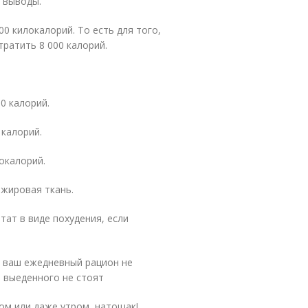
е выводы.
0 килокалорий. То есть для того,
тратить 8 000 калорий.
0 калорий.
 калорий.
окалорий.
 жировая ткань.
тат в виде похудения, если
и ваш ежедневный рацион не
а выеденного не стоят
ом или даже утром, натощак!