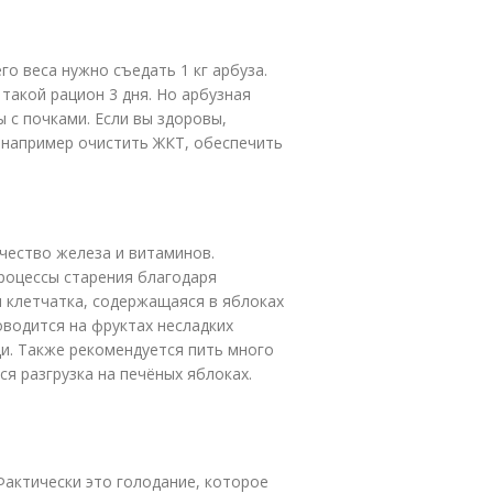
го веса нужно съедать 1 кг арбуза.
акой рацион 3 дня. Но арбузная
ы с почками. Если вы здоровы,
 например очистить ЖКТ, обеспечить
чество железа и витаминов.
роцессы старения благодаря
 клетчатка, содержащаяся в яблоках
оводится на фруктах несладких
щи. Также рекомендуется пить много
я разгрузка на печёных яблоках.
Фактически это голодание, которое